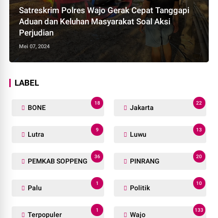
Satreskrim Polres Wajo Gerak Cepat Tanggapi
Aduan dan Keluhan Masyarakat Soal Aksi
Perjudian
Mei 07, 2024
LABEL
18
22
BONE
Jakarta
9
13
Lutra
Luwu
36
20
PEMKAB SOPPENG
PINRANG
1
10
Palu
Politik
1
133
Terpopuler
Wajo