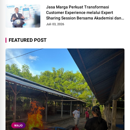
Jasa Marga Perkuat Transformasi
Customer Experience melalui Expert
Sharing Session Bersama Akademisi dan
Praktisi
Juli 03, 2026
FEATURED POST
WAJO