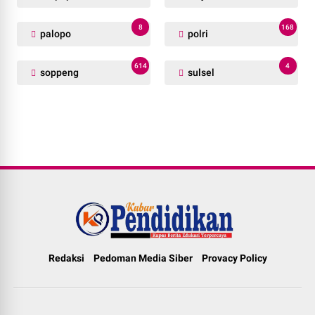
8
168
palopo
polri
614
4
soppeng
sulsel
Redaksi
Pedoman Media Siber
Provacy Policy