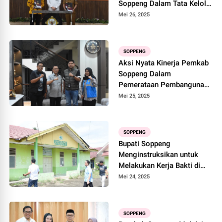
Soppeng Dalam Tata Kelola
Keuangan
Mei 26, 2025
SOPPENG
Aksi Nyata Kinerja Pemkab
Soppeng Dalam
Pemerataan Pembangunan
Hingga ke Pelosok
Mei 25, 2025
SOPPENG
Bupati Soppeng
Menginstruksikan untuk
Melakukan Kerja Bakti di
Gedung Aset Pemerintah
Mei 24, 2025
SOPPENG