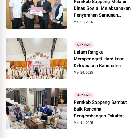
Pemkab Soppeng Melalui
Dinas Sosial Melaksanakan
Penyerahan Santunan
Kepada Ahli Waris Korban
Mei 21, 2025
Bencana Alam Banjir
SOPPENG
Dalam Rangka
Memperingati Hardiknas
Dekranasda Kabupaten
Soppeng Gelar Kegiatan
Mei 20, 2025
Inspiratif
SOPPENG
Pemkab Soppeng Sambut
Baik Rencana
Pengembangan Fakultas
Vokasi Unhas di Ompo
Mei 11, 2025