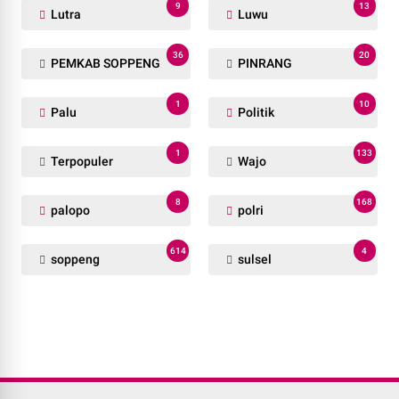
9
13
Lutra
Luwu
36
20
PEMKAB SOPPENG
PINRANG
1
10
Palu
Politik
1
133
Terpopuler
Wajo
8
168
palopo
polri
614
4
soppeng
sulsel