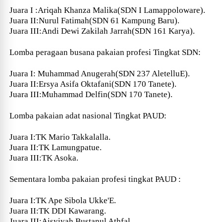
Juara I :Ariqah Khanza Malika(SDN I Lamappoloware).
Juara II:Nurul Fatimah(SDN 61 Kampung Baru).
Juara III:Andi Dewi Zakilah Jarrah(SDN 161 Karya).
Lomba peragaan busana pakaian profesi Tingkat SDN:
Juara I: Muhammad Anugerah(SDN 237 AletelluE).
Juara II:Ersya Asifa Oktafani(SDN 170 Tanete).
Juara III:Muhammad Delfin(SDN 170 Tanete).
Lomba pakaian adat nasional Tingkat PAUD:
Juara I:TK Mario Takkalalla.
Juara II:TK Lamungpatue.
Juara III:TK Asoka.
Sementara lomba pakaian profesi tingkat PAUD :
Juara I:TK Ape Sibola Ukke'E.
Juara II:TK DDI Kawarang.
Juara III:Aisyiyah Bustanul Athfal.