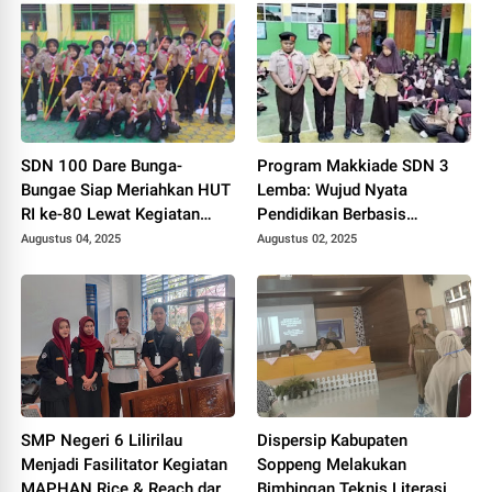
SDN 100 Dare Bunga-
Program Makkiade SDN 3
Bungae Siap Meriahkan HUT
Lemba: Wujud Nyata
RI ke-80 Lewat Kegiatan
Pendidikan Berbasis
Pramuka
Karakter
Augustus 04, 2025
Augustus 02, 2025
SMP Negeri 6 Lilirilau
Dispersip Kabupaten
Menjadi Fasilitator Kegiatan
Soppeng Melakukan
MAPHAN Rice & Reach dari
Bimbingan Teknis Literasi