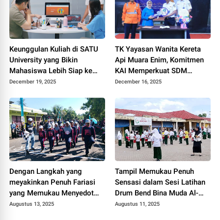
Keunggulan Kuliah di SATU
TK Yayasan Wanita Kereta
University yang Bikin
Api Muara Enim, Komitmen
Mahasiswa Lebih Siap ke
KAI Memperkuat SDM
Dunia Profesional
Tangguh Sejak Dini
December 19, 2025
December 16, 2025
Dengan Langkah yang
Tampil Memukau Penuh
meyakinkan Penuh Fariasi
Sensasi dalam Sesi Latihan
yang Memukau Menyedot
Drum Bend Bina Muda Al-
Perhatian Masyarakat
Ma'Rif Arif SMP Islam Yasrib
Augustus 13, 2025
Augustus 11, 2025
Batu Batu