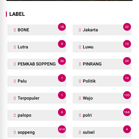
LABEL
18
22
BONE
Jakarta
9
13
Lutra
Luwu
36
20
PEMKAB SOPPENG
PINRANG
1
10
Palu
Politik
1
133
Terpopuler
Wajo
8
168
palopo
polri
614
4
soppeng
sulsel