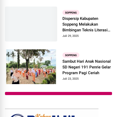
SOPPENG
Dispersip Kabupaten
Soppeng Melakukan
Bimbingan Teknis Literasi
Informasi di Aula Kantor
Juli 29, 2025
Kecamatan Lalabata
SOPPENG
Sambut Hari Anak Nasional
SD Negeri 191 Penrie Gelar
Program Pagi Ceriah
Juli 23, 2025