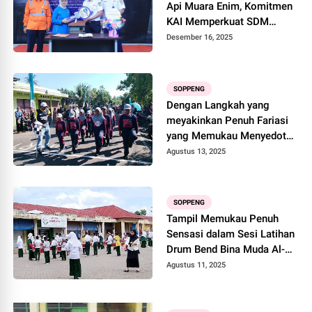
Api Muara Enim, Komitmen
KAI Memperkuat SDM
Tangguh Sejak Dini
Desember 16, 2025
SOPPENG
Dengan Langkah yang
meyakinkan Penuh Fariasi
yang Memukau Menyedot
Perhatian Masyarakat
Agustus 13, 2025
SOPPENG
Tampil Memukau Penuh
Sensasi dalam Sesi Latihan
Drum Bend Bina Muda Al-
Ma'Rif Arif SMP Islam
Agustus 11, 2025
Yasrib Batu Batu