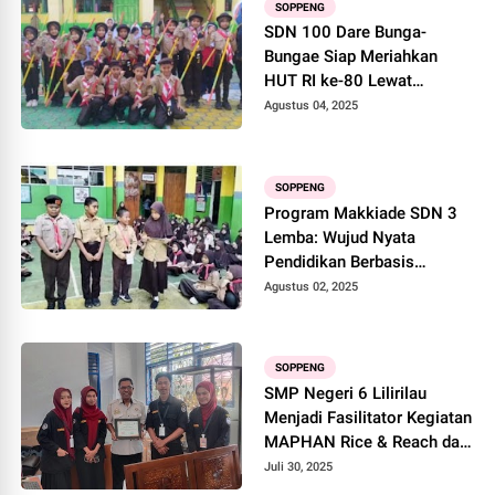
SOPPENG
SDN 100 Dare Bunga-
Bungae Siap Meriahkan
HUT RI ke-80 Lewat
Kegiatan Pramuka
Agustus 04, 2025
SOPPENG
Program Makkiade SDN 3
Lemba: Wujud Nyata
Pendidikan Berbasis
Karakter
Agustus 02, 2025
SOPPENG
SMP Negeri 6 Lilirilau
Menjadi Fasilitator Kegiatan
MAPHAN Rice & Reach dari
UKM Mahasiswa Peduli
Juli 30, 2025
HIV/AIDS dan Napza UNM