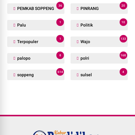
36
20
PEMKAB SOPPENG
PINRANG
1
10
Palu
Politik
1
133
Terpopuler
Wajo
8
168
palopo
polri
614
4
soppeng
sulsel