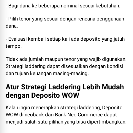
- Bagi dana ke beberapa nominal sesuai kebutuhan.
- Pilih tenor yang sesuai dengan rencana penggunaan
dana.
- Evaluasi kembali setiap kali ada deposito yang jatuh
tempo.
Tidak ada jumlah maupun tenor yang wajib digunakan.
Strategi laddering dapat disesuaikan dengan kondisi
dan tujuan keuangan masing-masing.
Atur Strategi Laddering Lebih Mudah
dengan Deposito WOW
Kalau ingin menerapkan strategi laddering, Deposito
WOW di neobank dari Bank Neo Commerce dapat
menjadi salah satu pilihan yang bisa dipertimbangkan.