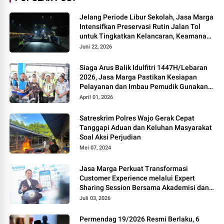
Jelang Periode Libur Sekolah, Jasa Marga
Intensifkan Preservasi Rutin Jalan Tol
untuk Tingkatkan Kelancaran, Keamanan
dan Kenyamanan Perjalanan
Juni 22, 2026
Siaga Arus Balik Idulfitri 1447H/Lebaran
2026, Jasa Marga Pastikan Kesiapan
Pelayanan dan Imbau Pemudik Gunakan
Rest Area Alternatif
April 01, 2026
Satreskrim Polres Wajo Gerak Cepat
Tanggapi Aduan dan Keluhan Masyarakat
Soal Aksi Perjudian
Mei 07, 2024
Jasa Marga Perkuat Transformasi
Customer Experience melalui Expert
Sharing Session Bersama Akademisi dan
Praktisi
Juli 03, 2026
Permendag 19/2026 Resmi Berlaku, 6