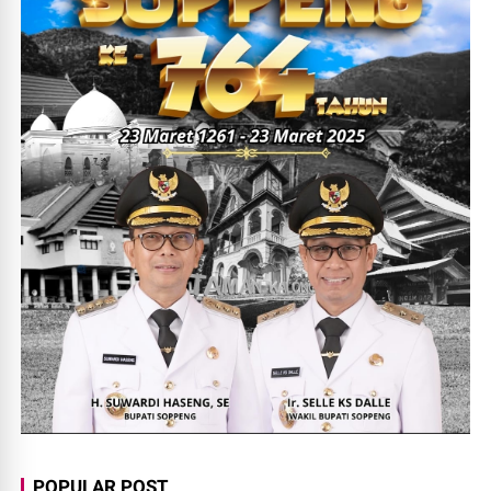
POPULAR POST