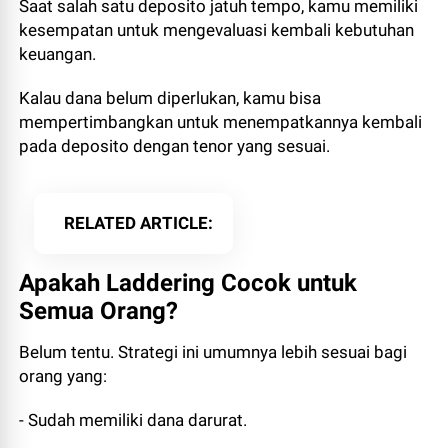
Saat salah satu deposito jatuh tempo, kamu memiliki
kesempatan untuk mengevaluasi kembali kebutuhan
keuangan.
Kalau dana belum diperlukan, kamu bisa
mempertimbangkan untuk menempatkannya kembali
pada deposito dengan tenor yang sesuai.
RELATED ARTICLE
Apakah Laddering Cocok untuk
Semua Orang?
Belum tentu. Strategi ini umumnya lebih sesuai bagi
orang yang:
- Sudah memiliki dana darurat.