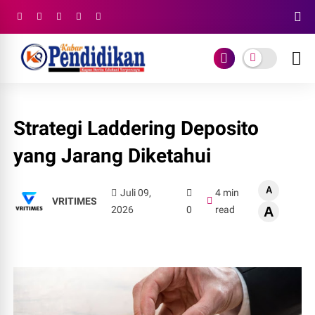
Strategi Laddering Deposito
yang Jarang Diketahui
A
Juli 09,
4 min
VRITIMES
2026
0
read
A