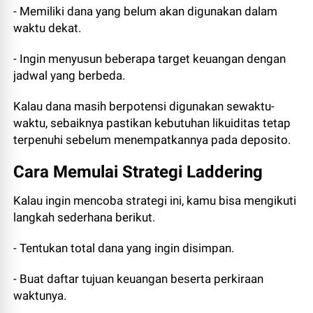
- Memiliki dana yang belum akan digunakan dalam
waktu dekat.
- Ingin menyusun beberapa target keuangan dengan
jadwal yang berbeda.
Kalau dana masih berpotensi digunakan sewaktu-
waktu, sebaiknya pastikan kebutuhan likuiditas tetap
terpenuhi sebelum menempatkannya pada deposito.
Cara Memulai Strategi Laddering
Kalau ingin mencoba strategi ini, kamu bisa mengikuti
langkah sederhana berikut.
- Tentukan total dana yang ingin disimpan.
- Buat daftar tujuan keuangan beserta perkiraan
waktunya.