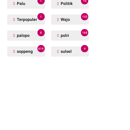
1
10
Palu
Politik
1
133
Terpopuler
Wajo
8
168
palopo
polri
614
4
soppeng
sulsel