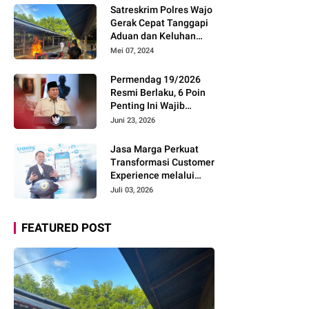
Pemudik Gunakan Rest
Satreskrim Polres Wajo
Area Alternatif
Gerak Cepat Tanggapi
Aduan dan Keluhan
Masyarakat Soal Aksi
Mei 07, 2024
Perjudian
Permendag 19/2026
Resmi Berlaku, 6 Poin
Penting Ini Wajib
Diketahui Pengusaha
Juni 23, 2026
Digital
Jasa Marga Perkuat
Transformasi Customer
Experience melalui
Expert Sharing Session
Juli 03, 2026
Bersama Akademisi
dan Praktisi
FEATURED POST