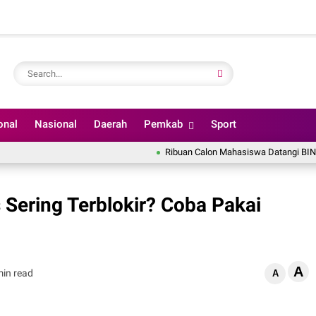
onal
Nasional
Daerah
Pemkab
Sport
Ribuan Calon Mahasiswa Datangi BINUS Univer
Sering Terblokir? Coba Pakai
A
min read
A