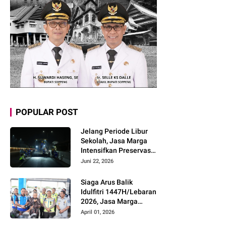
POPULAR POST
Jelang Periode Libur
Sekolah, Jasa Marga
Intensifkan Preservasi
Rutin Jalan Tol untuk
Juni 22, 2026
Tingkatkan Kelancaran,
Keamanan dan
Siaga Arus Balik
Kenyamanan
Idulfitri 1447H/Lebaran
Perjalanan
2026, Jasa Marga
Pastikan Kesiapan
April 01, 2026
Pelayanan dan Imbau