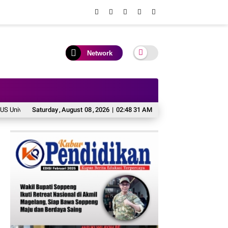
Network
sity Wujudkan Langkah Awal Menuju Karier Global
Saturday
,
August
08
,
2026
|
02:48 32 AM
KAI Daop 2 Pastikan Ke