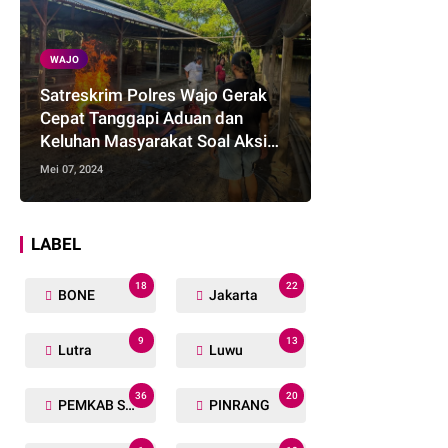
WAJO
Satreskrim Polres Wajo Gerak
Cepat Tanggapi Aduan dan
Keluhan Masyarakat Soal Aksi
Perjudian
Mei 07, 2024
LABEL
18
22
BONE
Jakarta
9
13
Lutra
Luwu
36
20
PEMKAB SOPPENG
PINRANG