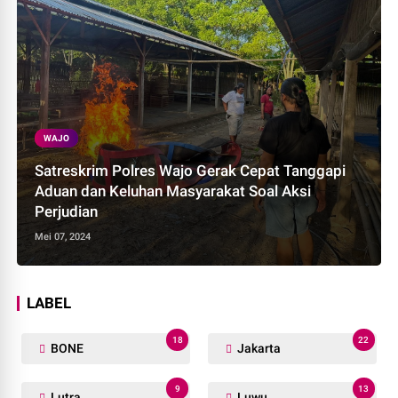
WAJO
Satreskrim Polres Wajo Gerak Cepat Tanggapi
Aduan dan Keluhan Masyarakat Soal Aksi
Perjudian
Mei 07, 2024
LABEL
18
22
BONE
Jakarta
9
13
Lutra
Luwu