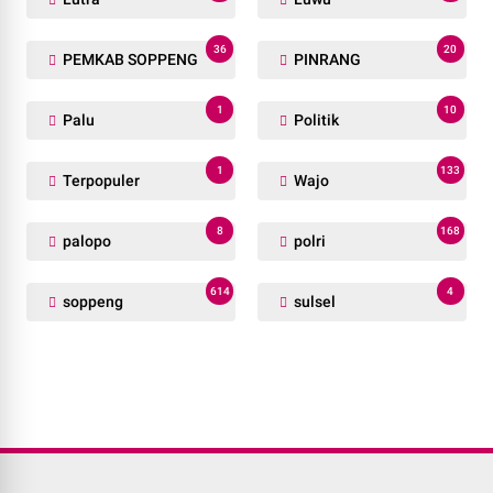
36
20
PEMKAB SOPPENG
PINRANG
1
10
Palu
Politik
1
133
Terpopuler
Wajo
8
168
palopo
polri
614
4
soppeng
sulsel