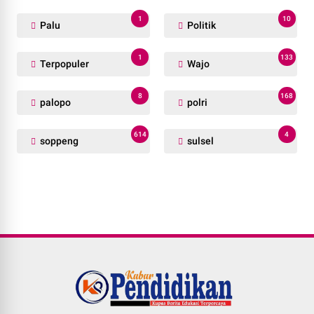
1
10
Palu
Politik
1
133
Terpopuler
Wajo
8
168
palopo
polri
614
4
soppeng
sulsel