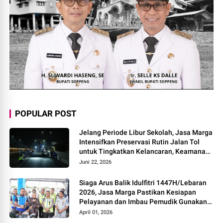
POPULAR POST
Jelang Periode Libur Sekolah, Jasa Marga
Intensifkan Preservasi Rutin Jalan Tol
untuk Tingkatkan Kelancaran, Keamanan
dan Kenyamanan Perjalanan
Juni 22, 2026
Siaga Arus Balik Idulfitri 1447H/Lebaran
2026, Jasa Marga Pastikan Kesiapan
Pelayanan dan Imbau Pemudik Gunakan
Rest Area Alternatif
April 01, 2026