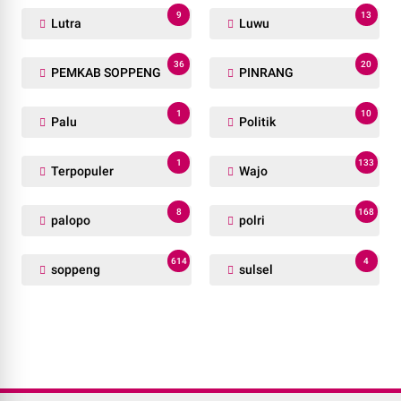
9
13
Lutra
Luwu
36
20
PEMKAB SOPPENG
PINRANG
1
10
Palu
Politik
1
133
Terpopuler
Wajo
8
168
palopo
polri
614
4
soppeng
sulsel