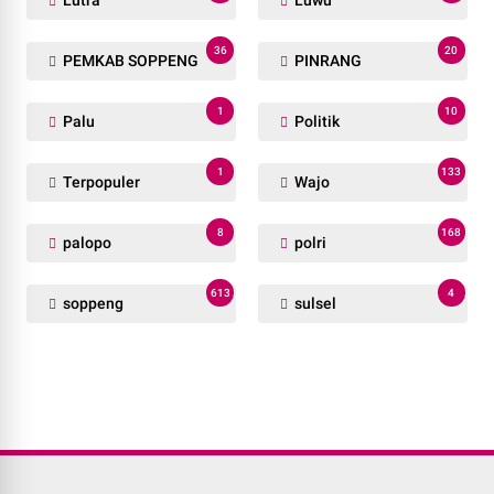
36
20
PEMKAB SOPPENG
PINRANG
1
10
Palu
Politik
1
133
Terpopuler
Wajo
8
168
palopo
polri
613
4
soppeng
sulsel