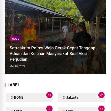
WAJO
Satreskrim Polres Wajo Gerak Cepat Tanggapi
Aduan dan Keluhan Masyarakat Soal Aksi
Perjudian
Mei 07, 2024
LABEL
18
22
BONE
Jakarta
9
13
Lutra
Luwu