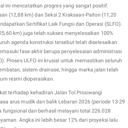
l ini mencatatkan progres yang sangat positif.
saan (12,88 km) dan Seksi 2 Kraksaan-Paiton (11,20
dapatkan Sertifikat Laik Fungsi dan Operasi (SLFO).
 (25,60 km) juga telah sukses menyelesaikan 100%
uruh agenda konstruksi tersebut telah diselesaikan
memasuki fase akhir berupa penyelesaian administrasi
FO). Proses ULFO ini krusial untuk memastikan seluruh
jembatan, sistem drainase, hingga marka jalan telah
um resmi dioperasikan.
at terhadap kehadiran Jalan Tol Prosiwangi
masa arus mudik dan balik Lebaran 2026 (periode 13-29
ra fungsional dan berhasil melayani total 226.028
aman. Angka ini lebih besar 12% dari proyeksi lalu