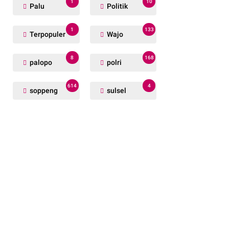
1
10
Palu
Politik
1
133
Terpopuler
Wajo
8
168
palopo
polri
614
4
soppeng
sulsel