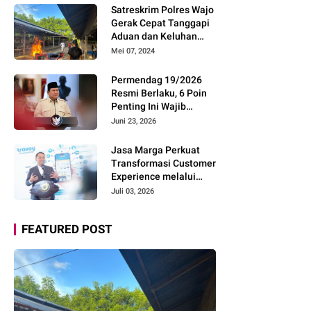
Pemudik Gunakan Rest
Satreskrim Polres Wajo
Area Alternatif
Gerak Cepat Tanggapi
Aduan dan Keluhan
Masyarakat Soal Aksi
Mei 07, 2024
Perjudian
Permendag 19/2026
Resmi Berlaku, 6 Poin
Penting Ini Wajib
Diketahui Pengusaha
Juni 23, 2026
Digital
Jasa Marga Perkuat
Transformasi Customer
Experience melalui
Expert Sharing Session
Juli 03, 2026
Bersama Akademisi
dan Praktisi
FEATURED POST