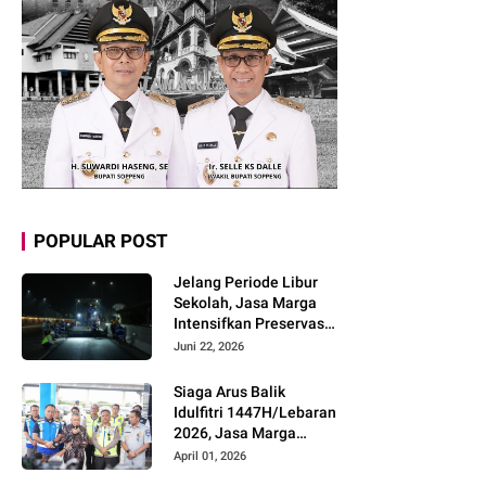
POPULAR POST
Jelang Periode Libur
Sekolah, Jasa Marga
Intensifkan Preservasi
Rutin Jalan Tol untuk
Juni 22, 2026
Tingkatkan Kelancaran,
Keamanan dan
Siaga Arus Balik
Kenyamanan
Idulfitri 1447H/Lebaran
Perjalanan
2026, Jasa Marga
Pastikan Kesiapan
April 01, 2026
Pelayanan dan Imbau