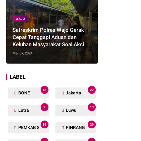
WAJO
Satreskrim Polres Wajo Gerak
Cepat Tanggapi Aduan dan
Keluhan Masyarakat Soal Aksi
Perjudian
Mei 07, 2024
LABEL
18
22
BONE
Jakarta
9
13
Lutra
Luwu
36
20
PEMKAB SOPPENG
PINRANG