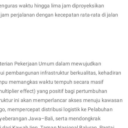
guras waktu hingga lima jam diproyeksikan
 jam perjalanan dengan kecepatan rata-rata di jalan
nterian Pekerjaan Umum dalam mewujudkan
lui pembangunan infrastruktur berkualitas, kehadiran
 mampu memangkas waktu tempuh secara masif
ltiplier effect) yang positif bagi pertumbuhan
truktur ini akan memperlancar akses menuju kawasan
ggo, mempercepat distribusi logistik ke Pelabuhan
yeberangan Jawa–Bali, serta mendongkrak
i dari Kawah Ijen, Taman Nasional Baluran, Pantai