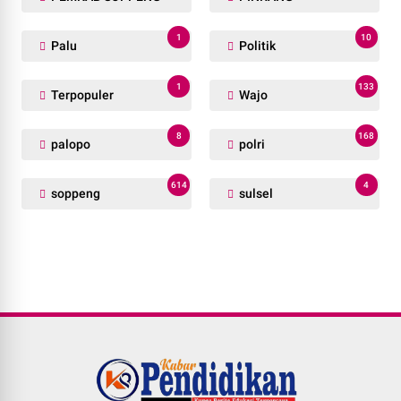
1
10
Palu
Politik
1
133
Terpopuler
Wajo
8
168
palopo
polri
614
4
soppeng
sulsel