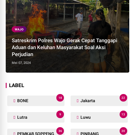
WAJO
Satreskrim Polres Wajo Gerak Cepat Tanggapi
Aduan dan Keluhan Masyarakat Soal Aksi
Perjudian
Mei 07, 2024
LABEL
18
22
BONE
Jakarta
9
13
Lutra
Luwu
36
20
PEMKAB SOPPENG
PINRANG