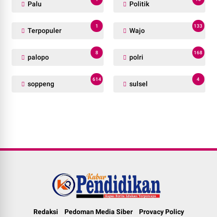
Palu
Politik
1
133
Terpopuler
Wajo
8
168
palopo
polri
614
4
soppeng
sulsel
Redaksi
Pedoman Media Siber
Provacy Policy