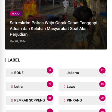
WAJO
Satreskrim Polres Wajo Gerak Cepat Tanggapi
Aduan dan Keluhan Masyarakat Soal Aksi
Perjudian
Mei 07, 2024
LABEL
18
22
BONE
Jakarta
9
13
Lutra
Luwu
36
20
PEMKAB SOPPENG
PINRANG
1
10