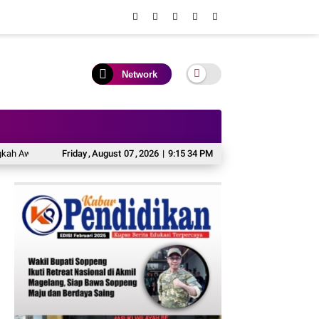
Network
l Menuju Karier Global
Friday
,
August
KAI Daop 2 Pastikan Keselamatan Perjalanan Kere
07
,
2026
|
9:15 35 PM