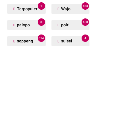
1
133
Terpopuler
Wajo
8
168
palopo
polri
614
4
soppeng
sulsel