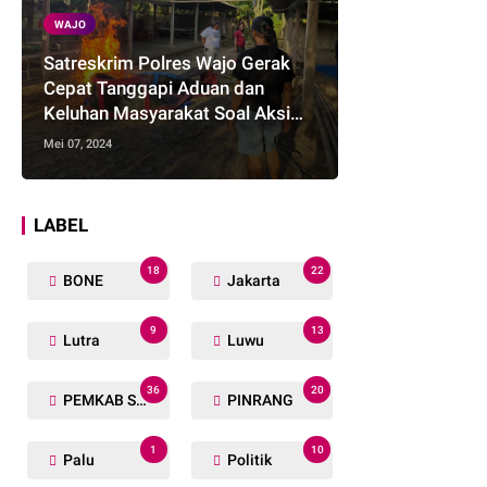
WAJO
Satreskrim Polres Wajo Gerak
Cepat Tanggapi Aduan dan
Keluhan Masyarakat Soal Aksi
Perjudian
Mei 07, 2024
LABEL
18
22
BONE
Jakarta
9
13
Lutra
Luwu
36
20
PEMKAB SOPPENG
PINRANG
1
10
Palu
Politik