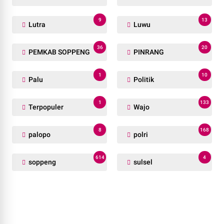
9
13
Lutra
Luwu
36
20
PEMKAB SOPPENG
PINRANG
1
10
Palu
Politik
1
133
Terpopuler
Wajo
8
168
palopo
polri
614
4
soppeng
sulsel