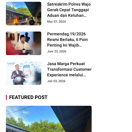
Pemudik Gunakan Rest
Satreskrim Polres Wajo
Area Alternatif
Gerak Cepat Tanggapi
Aduan dan Keluhan
Masyarakat Soal Aksi
Mei 07, 2024
Perjudian
Permendag 19/2026
Resmi Berlaku, 6 Poin
Penting Ini Wajib
Diketahui Pengusaha
Juni 23, 2026
Digital
Jasa Marga Perkuat
Transformasi Customer
Experience melalui
Expert Sharing Session
Juli 03, 2026
Bersama Akademisi
dan Praktisi
FEATURED POST