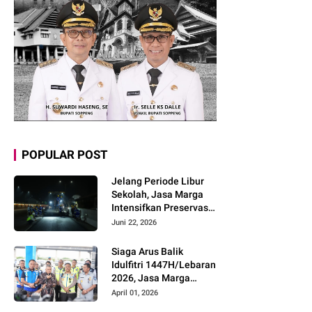
POPULAR POST
Jelang Periode Libur
Sekolah, Jasa Marga
Intensifkan Preservasi
Rutin Jalan Tol untuk
Juni 22, 2026
Tingkatkan Kelancaran,
Keamanan dan
Siaga Arus Balik
Kenyamanan
Idulfitri 1447H/Lebaran
Perjalanan
2026, Jasa Marga
Pastikan Kesiapan
April 01, 2026
Pelayanan dan Imbau