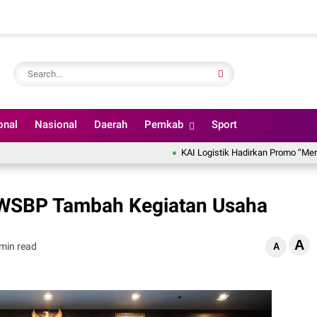
onal
Nasional
Daerah
Pemkab
Sport
KAI Logistik Hadirkan Promo “Merdeka On
, WSBP Tambah Kegiatan Usaha
A
min read
A