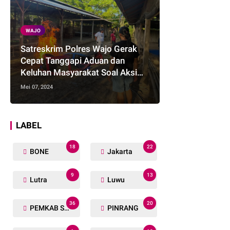
WAJO
Satreskrim Polres Wajo Gerak
Cepat Tanggapi Aduan dan
Keluhan Masyarakat Soal Aksi
Perjudian
Mei 07, 2024
LABEL
18
22
BONE
Jakarta
9
13
Lutra
Luwu
36
20
PEMKAB SOPPENG
PINRANG