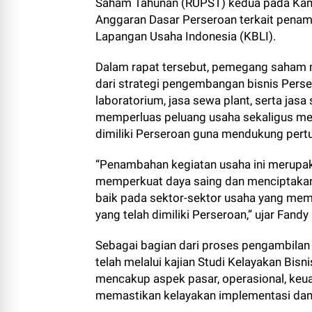
Saham Tahunan (RUPST) kedua pada Kami
Anggaran Dasar Perseroan terkait penamb
Lapangan Usaha Indonesia (KBLI).
Dalam rapat tersebut, pemegang saham 
dari strategi pengembangan bisnis Perse
laboratorium, jasa sewa plant, serta jas
memperluas peluang usaha sekaligus me
dimiliki Perseroan guna mendukung pert
“Penambahan kegiatan usaha ini merupak
memperkuat daya saing dan menciptakan
baik pada sektor-sektor usaha yang mem
yang telah dimiliki Perseroan,” ujar Fand
Sebagai bagian dari proses pengambilan
telah melalui kajian Studi Kelayakan Bisn
mencakup aspek pasar, operasional, ke
memastikan kelayakan implementasi dan 