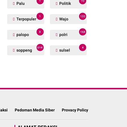
1
10
Palu
Politik
1
133
Terpopuler
Wajo
8
168
palopo
polri
614
4
soppeng
sulsel
aksi
Pedoman Media Siber
Provacy Policy