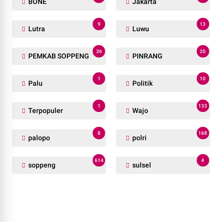
BONE
Jakarta
9
13
Lutra
Luwu
36
20
PEMKAB SOPPENG
PINRANG
1
10
Palu
Politik
1
133
Terpopuler
Wajo
8
168
palopo
polri
614
4
soppeng
sulsel