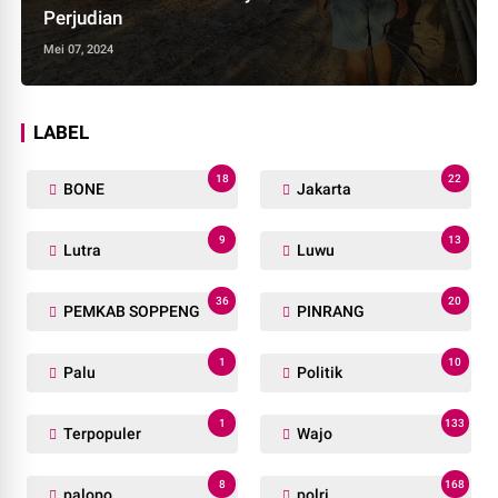
Perjudian
Mei 07, 2024
LABEL
18
22
BONE
Jakarta
9
13
Lutra
Luwu
36
20
PEMKAB SOPPENG
PINRANG
1
10
Palu
Politik
1
133
Terpopuler
Wajo
8
168
palopo
polri