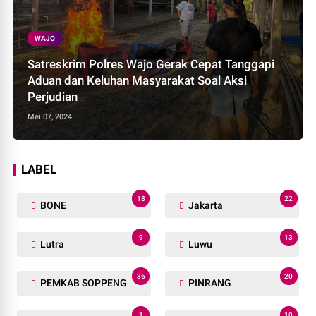
WAJO
Satreskrim Polres Wajo Gerak Cepat Tanggapi
Aduan dan Keluhan Masyarakat Soal Aksi
Perjudian
Mei 07, 2024
LABEL
18
22
BONE
Jakarta
9
13
Lutra
Luwu
36
20
PEMKAB SOPPENG
PINRANG
1
10