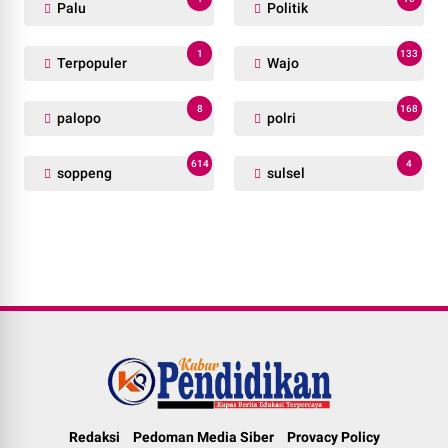
Palu
Politik
1
133
Terpopuler
Wajo
8
168
palopo
polri
614
4
soppeng
sulsel
Redaksi
Pedoman Media Siber
Provacy Policy