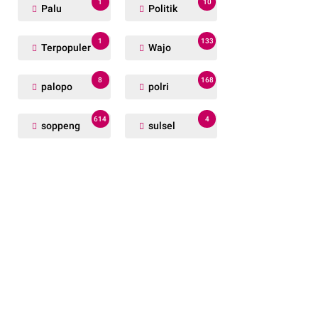
1
10
Palu
Politik
1
133
Terpopuler
Wajo
8
168
palopo
polri
614
4
soppeng
sulsel