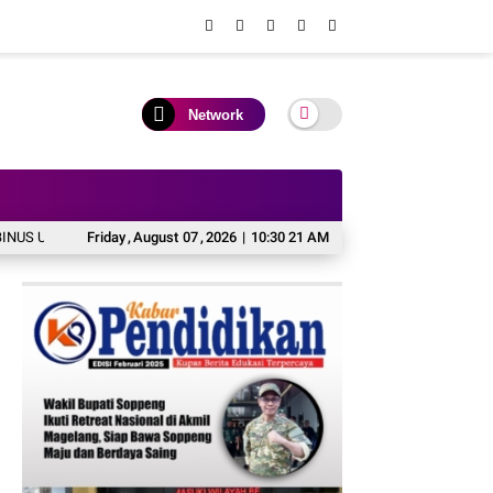
Network
versity Wujudkan Langkah Awal Menuju Karier Global
Friday
,
August
07
,
2026
|
10:30 22 AM
KAI Daop 2 Pastikan