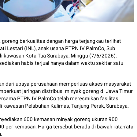
oreng berkualitas dengan harga terjangkau terlihat
ati Lestari (INL), anak usaha PTPN IV PalmCo, Sub
r di kawasan Kota Tua Surabaya, Minggu (7/6/2026).
diakan habis terjual hanya dalam waktu sekitar satu
ian dari upaya perusahaan memperluas akses masyarakat
erkuat jaringan distribusi minyak goreng di Jawa Timur.
bersama PTPN IV PalmCo telah meresmikan fasilitas
 di kawasan Pelabuhan Kalimas, Tanjung Perak, Surabaya.
enyediakan 600 kemasan minyak goreng ukuran 900
000 per kemasan. Harga tersebut berada di bawah rata-rata
.