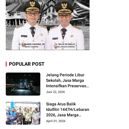
POPULAR POST
Jelang Periode Libur
Sekolah, Jasa Marga
Intensifkan Preservasi
Rutin Jalan Tol untuk
Juni 22, 2026
Tingkatkan Kelancaran,
Keamanan dan
Siaga Arus Balik
Kenyamanan
Idulfitri 1447H/Lebaran
Perjalanan
2026, Jasa Marga
Pastikan Kesiapan
April 01, 2026
Pelayanan dan Imbau