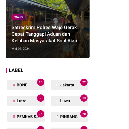
WAJO
Satreskrim Polres Wajo Gerak
Cepat Tanggapi Aduan dan
Keluhan Masyarakat Soal Aksi
Perjudian
Mei 07, 2024
LABEL
18
22
BONE
Jakarta
9
13
Lutra
Luwu
36
20
PEMKAB SOPPENG
PINRANG