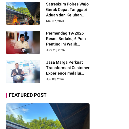
Pemudik Gunakan Rest
Satreskrim Polres Wajo
Area Alternatif
Gerak Cepat Tanggapi
Aduan dan Keluhan
Masyarakat Soal Aksi
Mei 07, 2024
Perjudian
Permendag 19/2026
Resmi Berlaku, 6 Poin
Penting Ini Wajib
Diketahui Pengusaha
Juni 23, 2026
Digital
Jasa Marga Perkuat
Transformasi Customer
Experience melalui
Expert Sharing Session
Juli 03, 2026
Bersama Akademisi
dan Praktisi
FEATURED POST