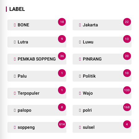
LABEL
18
22
BONE
Jakarta
9
13
Lutra
Luwu
36
20
PEMKAB SOPPENG
PINRANG
1
10
Palu
Politik
1
133
Terpopuler
Wajo
8
168
palopo
polri
614
4
soppeng
sulsel