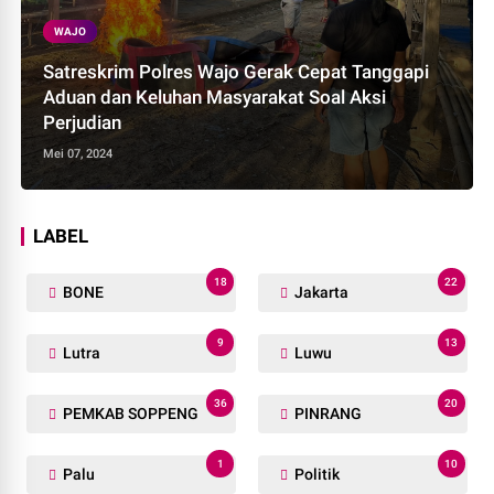
WAJO
Satreskrim Polres Wajo Gerak Cepat Tanggapi
Aduan dan Keluhan Masyarakat Soal Aksi
Perjudian
Mei 07, 2024
LABEL
18
22
BONE
Jakarta
9
13
Lutra
Luwu
36
20
PEMKAB SOPPENG
PINRANG
1
10
Palu
Politik