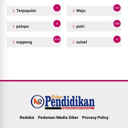
1
133
Terpopuler
Wajo
8
168
palopo
polri
614
4
soppeng
sulsel
Redaksi
Pedoman Media Siber
Provacy Policy