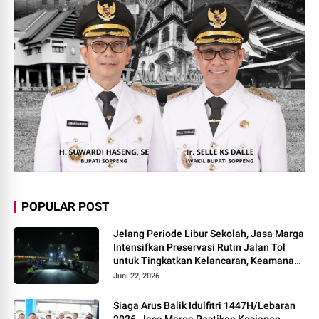
POPULAR POST
Jelang Periode Libur Sekolah, Jasa Marga
Intensifkan Preservasi Rutin Jalan Tol
untuk Tingkatkan Kelancaran, Keamanan
dan Kenyamanan Perjalanan
Juni 22, 2026
Siaga Arus Balik Idulfitri 1447H/Lebaran
2026, Jasa Marga Pastikan Kesiapan