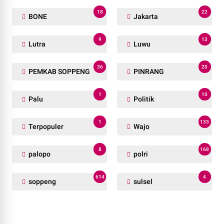
18
22
BONE
Jakarta
9
13
Lutra
Luwu
36
20
PEMKAB SOPPENG
PINRANG
1
10
Palu
Politik
1
133
Terpopuler
Wajo
8
168
palopo
polri
614
4
soppeng
sulsel