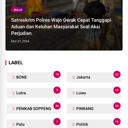
WAJO
Satreskrim Polres Wajo Gerak Cepat Tanggapi
Aduan dan Keluhan Masyarakat Soal Aksi
Perjudian
Mei 07, 2024
LABEL
18
22
BONE
Jakarta
9
13
Lutra
Luwu
36
20
PEMKAB SOPPENG
PINRANG
1
10
Palu
Politik