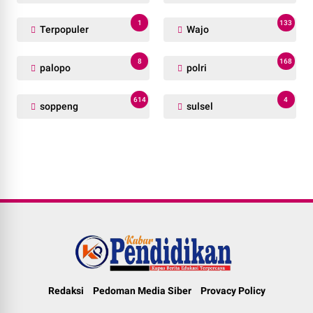
1
133
Terpopuler
Wajo
8
168
palopo
polri
614
4
soppeng
sulsel
Redaksi
Pedoman Media Siber
Provacy Policy