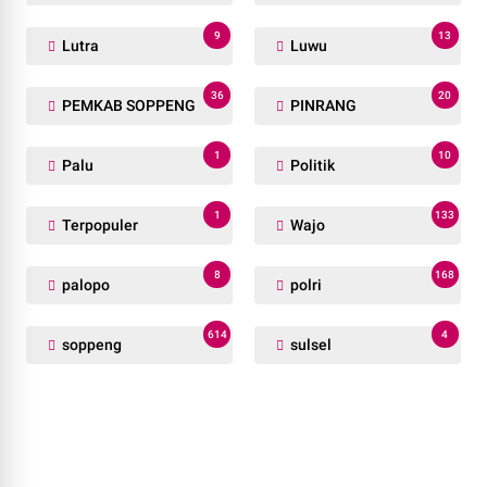
9
13
Lutra
Luwu
36
20
PEMKAB SOPPENG
PINRANG
1
10
Palu
Politik
1
133
Terpopuler
Wajo
8
168
palopo
polri
614
4
soppeng
sulsel