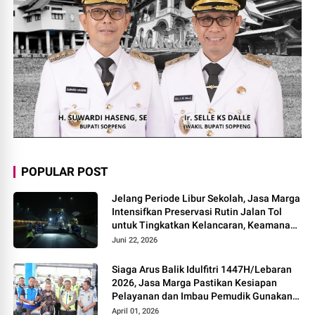
POPULAR POST
Jelang Periode Libur Sekolah, Jasa Marga
Intensifkan Preservasi Rutin Jalan Tol
untuk Tingkatkan Kelancaran, Keamanan
dan Kenyamanan Perjalanan
Juni 22, 2026
Siaga Arus Balik Idulfitri 1447H/Lebaran
2026, Jasa Marga Pastikan Kesiapan
Pelayanan dan Imbau Pemudik Gunakan
Rest Area Alternatif
April 01, 2026