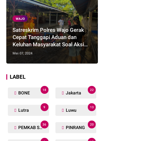
WAJO
Satreskrim Polres Wajo Gerak
Cepat Tanggapi Aduan dan
Keluhan Masyarakat Soal Aksi
Perjudian
Mei 07, 2024
LABEL
18
22
BONE
Jakarta
9
13
Lutra
Luwu
36
20
PEMKAB SOPPENG
PINRANG