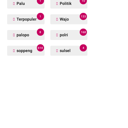
1
10
Palu
Politik
1
133
Terpopuler
Wajo
8
168
palopo
polri
614
4
soppeng
sulsel