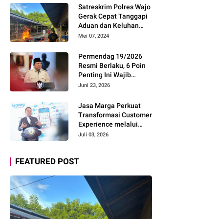
Pemudik Gunakan Rest
Satreskrim Polres Wajo
Area Alternatif
Gerak Cepat Tanggapi
Aduan dan Keluhan
Masyarakat Soal Aksi
Mei 07, 2024
Perjudian
Permendag 19/2026
Resmi Berlaku, 6 Poin
Penting Ini Wajib
Diketahui Pengusaha
Juni 23, 2026
Digital
Jasa Marga Perkuat
Transformasi Customer
Experience melalui
Expert Sharing Session
Juli 03, 2026
Bersama Akademisi
dan Praktisi
FEATURED POST