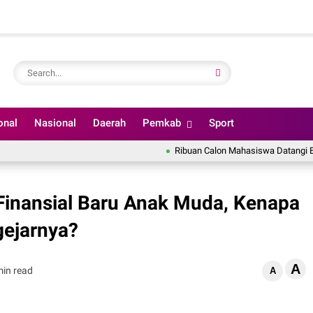
onal
Nasional
Daerah
Pemkab
Sport
Ribuan Calon Mahasiswa Datangi BINUS Univer
 Finansial Baru Anak Muda, Kenapa
ejarnya?
A
min read
A