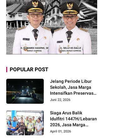
POPULAR POST
Jelang Periode Libur
Sekolah, Jasa Marga
Intensifkan Preservasi
Rutin Jalan Tol untuk
Juni 22, 2026
Tingkatkan Kelancaran,
Keamanan dan
Siaga Arus Balik
Kenyamanan
Idulfitri 1447H/Lebaran
Perjalanan
2026, Jasa Marga
Pastikan Kesiapan
April 01, 2026
Pelayanan dan Imbau