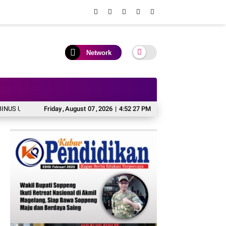
Network
sity Wujudkan Langkah Awal Menuju Karier Global
Friday
,
August
07
,
2026
|
4:52 28 PM
KAI Daop 2 Pastikan K