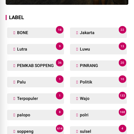
LABEL
18
22
BONE
Jakarta
9
13
Lutra
Luwu
36
20
PEMKAB SOPPENG
PINRANG
1
10
Palu
Politik
1
133
Terpopuler
Wajo
8
168
palopo
polri
614
4
soppeng
sulsel