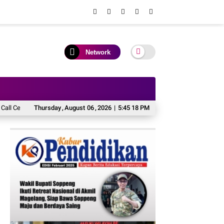
Network
ter Hisense Care
Thursday
BINUS University Luncurkan Beasiswa untuk Perkuat Ko
,
August
06
,
2026
|
5:45 19 PM