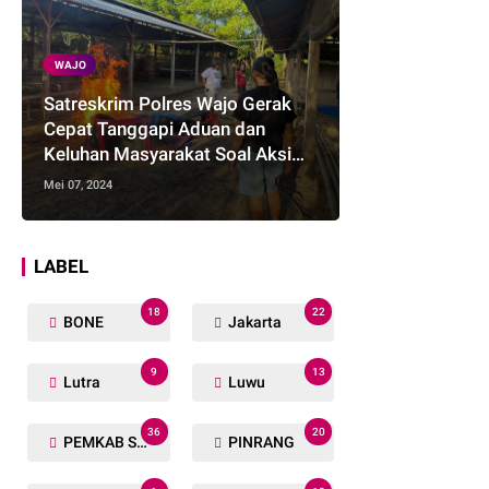
WAJO
Satreskrim Polres Wajo Gerak
Cepat Tanggapi Aduan dan
Keluhan Masyarakat Soal Aksi
Perjudian
Mei 07, 2024
LABEL
18
22
BONE
Jakarta
9
13
Lutra
Luwu
36
20
PEMKAB SOPPENG
PINRANG