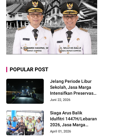
POPULAR POST
Jelang Periode Libur
Sekolah, Jasa Marga
Intensifkan Preservasi
Rutin Jalan Tol untuk
Juni 22, 2026
Tingkatkan Kelancaran,
Keamanan dan
Siaga Arus Balik
Kenyamanan
Idulfitri 1447H/Lebaran
Perjalanan
2026, Jasa Marga
Pastikan Kesiapan
April 01, 2026
Pelayanan dan Imbau