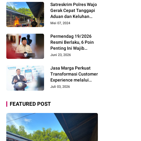
Pemudik Gunakan Rest
Satreskrim Polres Wajo
Area Alternatif
Gerak Cepat Tanggapi
Aduan dan Keluhan
Masyarakat Soal Aksi
Mei 07, 2024
Perjudian
Permendag 19/2026
Resmi Berlaku, 6 Poin
Penting Ini Wajib
Diketahui Pengusaha
Juni 23, 2026
Digital
Jasa Marga Perkuat
Transformasi Customer
Experience melalui
Expert Sharing Session
Juli 03, 2026
Bersama Akademisi
dan Praktisi
FEATURED POST