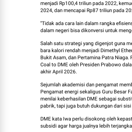
menjadi Rp100,4 triliun pada 2022, kemud
2024, dan mencapai Rp87 triliun pada 20
''Tidak ada cara lain dalam rangka efisien
dalam negeri bisa dikonversi untuk mengg
Salah satu strategi yang digenjot guna me
bara kalori rendah menjadi Dimethyl Eth
Bukit Asam, dan Pertamina Patra Niaga.
Coal to DME oleh Presiden Prabowo dalam
akhir April 2026.
Sejumlah akademisi dan pengamat member
Pengamat energi sekaligus Guru Besar Fa
menilai keberhasilan DME sebagai subst
pabrik, tapi juga butuh dukungan dari sisi
DME kata Iwa perlu disokong oleh kepast
subsidi agar harga jualnya lebih terjangk