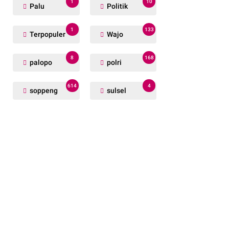
1
10
Palu
Politik
1
133
Terpopuler
Wajo
8
168
palopo
polri
614
4
soppeng
sulsel