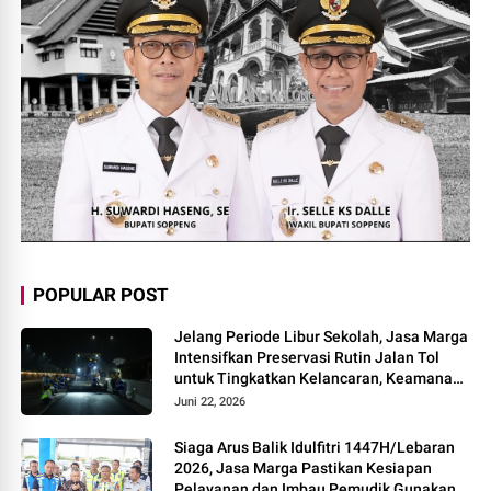
POPULAR POST
Jelang Periode Libur Sekolah, Jasa Marga
Intensifkan Preservasi Rutin Jalan Tol
untuk Tingkatkan Kelancaran, Keamanan
dan Kenyamanan Perjalanan
Juni 22, 2026
Siaga Arus Balik Idulfitri 1447H/Lebaran
2026, Jasa Marga Pastikan Kesiapan
Pelayanan dan Imbau Pemudik Gunakan