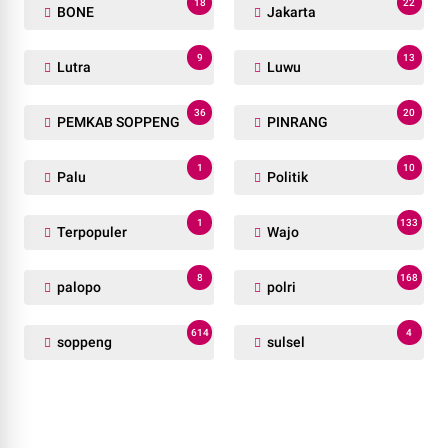
18
22
BONE
Jakarta
9
13
Lutra
Luwu
36
20
PEMKAB SOPPENG
PINRANG
1
10
Palu
Politik
1
133
Terpopuler
Wajo
8
168
palopo
polri
614
4
soppeng
sulsel