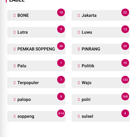
18
22
BONE
Jakarta
9
13
Lutra
Luwu
36
20
PEMKAB SOPPENG
PINRANG
1
10
Palu
Politik
1
133
Terpopuler
Wajo
8
168
palopo
polri
614
4
soppeng
sulsel