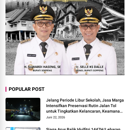
POPULAR POST
Jelang Periode Libur Sekolah, Jasa Marga
Intensifkan Preservasi Rutin Jalan Tol
untuk Tingkatkan Kelancaran, Keamanan
dan Kenyamanan Perjalanan
Juni 22, 2026
Siaga Arus Balik Idulfitri 1447H/Lebaran