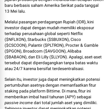
baru berbasis saham Amerika Serikat pada tanggal
13 Mei lalu.
Melalui pasangan perdagangan Rupiah (IDR), kini
investor dapat dengan mudah memiliki eksposur
terhadap perusahaan global seperti Netflix
($NFLXON), Starbucks ($SBUXON), Cisco
($CSCOON), Palantir ($PLTRON), Procter & Gamble
($PGON), Broadcom ($AVGOON), Alibaba
($BABAON), dan Eli Lilly ($LLYON). Apalagi, aset-aset
tersebut dapat diperdagangkan tanpa batas waktu
atau 24/7 karena bersifat terdesentralisasi.
Selain itu, investor juga dapat meningkatkan potensi
pertumbuhan asetnya dengan memanfaatkan fitur
staking pada platform Bittime. Di mana, fitur ini
memberikan imbal hasil tahunan (APY) sebagai
passive income
dari total jumlah aset yang dimiliki.
Sehingga investor dapat meningkatkan potensi