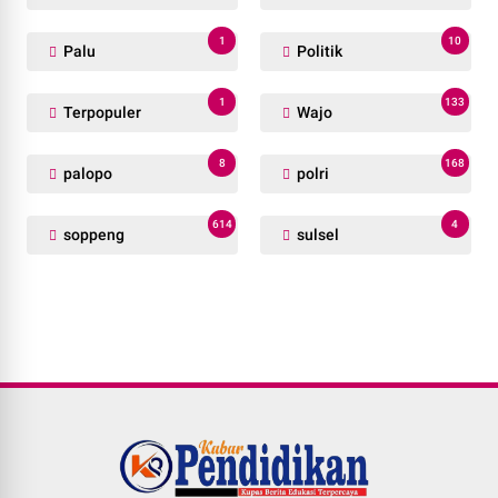
1
10
Palu
Politik
1
133
Terpopuler
Wajo
8
168
palopo
polri
614
4
soppeng
sulsel