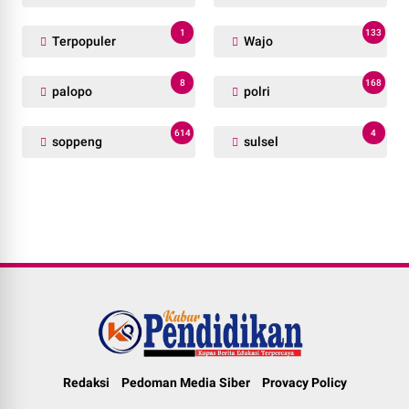
1
133
Terpopuler
Wajo
8
168
palopo
polri
614
4
soppeng
sulsel
Redaksi
Pedoman Media Siber
Provacy Policy