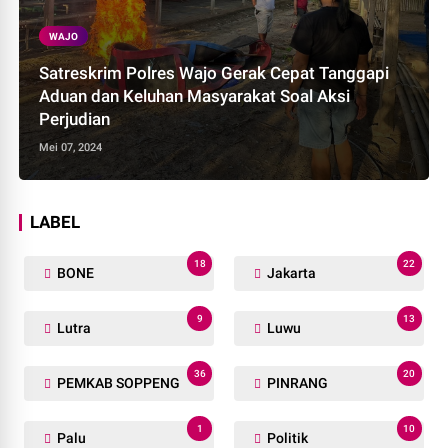
WAJO
Satreskrim Polres Wajo Gerak Cepat Tanggapi
Aduan dan Keluhan Masyarakat Soal Aksi
Perjudian
Mei 07, 2024
LABEL
18
22
BONE
Jakarta
9
13
Lutra
Luwu
36
20
PEMKAB SOPPENG
PINRANG
1
10
Palu
Politik