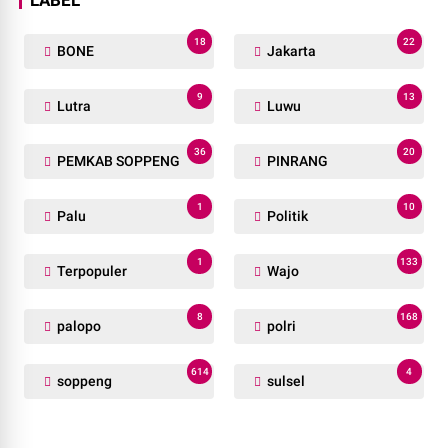
LABEL
18
22
BONE
Jakarta
9
13
Lutra
Luwu
36
20
PEMKAB SOPPENG
PINRANG
1
10
Palu
Politik
1
133
Terpopuler
Wajo
8
168
palopo
polri
614
4
soppeng
sulsel