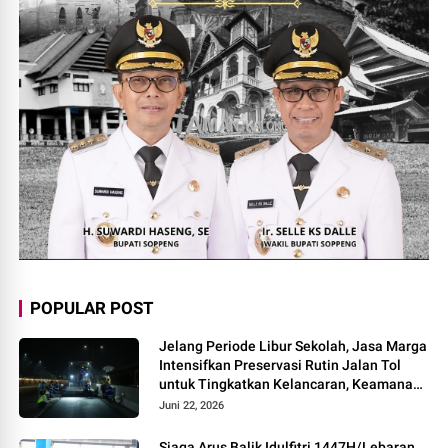
POPULAR POST
Jelang Periode Libur Sekolah, Jasa Marga
Intensifkan Preservasi Rutin Jalan Tol
untuk Tingkatkan Kelancaran, Keamanan
dan Kenyamanan Perjalanan
Juni 22, 2026
Siaga Arus Balik Idulfitri 1447H/Lebaran