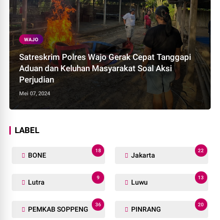
WAJO
Satreskrim Polres Wajo Gerak Cepat Tanggapi
Aduan dan Keluhan Masyarakat Soal Aksi
Perjudian
Mei 07, 2024
LABEL
18
22
BONE
Jakarta
9
13
Lutra
Luwu
36
20
PEMKAB SOPPENG
PINRANG