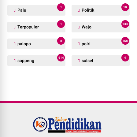
1
10
Palu
Politik
1
133
Terpopuler
Wajo
8
168
palopo
polri
614
4
soppeng
sulsel