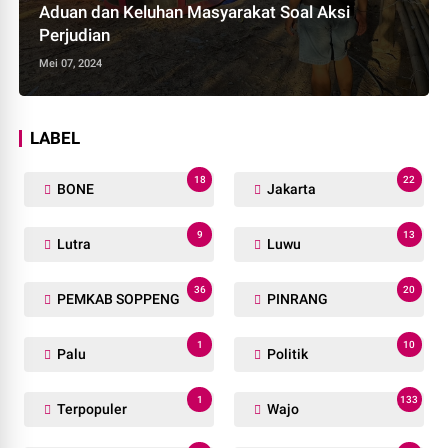
Aduan dan Keluhan Masyarakat Soal Aksi
Perjudian
Mei 07, 2024
LABEL
18
22
BONE
Jakarta
9
13
Lutra
Luwu
36
20
PEMKAB SOPPENG
PINRANG
1
10
Palu
Politik
1
133
Terpopuler
Wajo