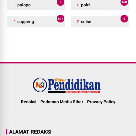
8
168
palopo
polri
614
4
soppeng
sulsel
Redaksi
Pedoman Media Siber
Provacy Policy
ALAMAT REDAKSI