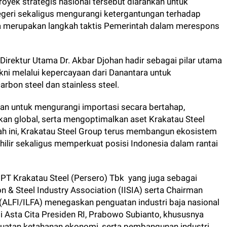
oyek strategis nasional tersebut diarahkan untuk
geri sekaligus mengurangi ketergantungan terhadap
ni juga merupakan langkah taktis Pemerintah dalam merespons
Direktur Utama Dr. Akbar Djohan hadir sebagai pilar utama
akni melalui kepercayaan dari Danantara untuk
arbon steel dan stainless steel.
kan untuk mengurangi importasi secara bertahap,
kan global, serta mengoptimalkan aset Krakatau Steel
gkah ini, Krakatau Steel Group terus membangun ekosistem
ga hilir sekaligus memperkuat posisi Indonesia dalam rantai
 PT Krakatau Steel (Persero) Tbk yang juga sebagai
 & Steel Industry Association (IISIA) serta Chairman
 (ALFI/ILFA) menegaskan penguatan industri baja nasional
i Asta Cita Presiden RI, Prabowo Subianto, khususnya
nguatan ketahanan ekonomi, serta pembangunan industri