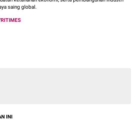
aya saing global.
VRITIMES
N INI