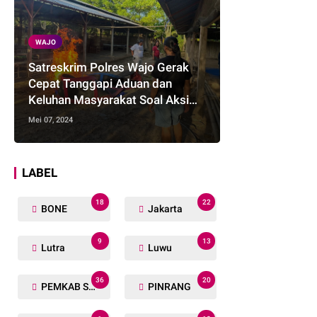
WAJO
Satreskrim Polres Wajo Gerak
Cepat Tanggapi Aduan dan
Keluhan Masyarakat Soal Aksi
Perjudian
Mei 07, 2024
LABEL
18
22
BONE
Jakarta
9
13
Lutra
Luwu
36
20
PEMKAB SOPPENG
PINRANG