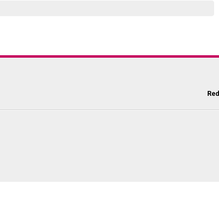
Red
a Edukasi Terpercaya