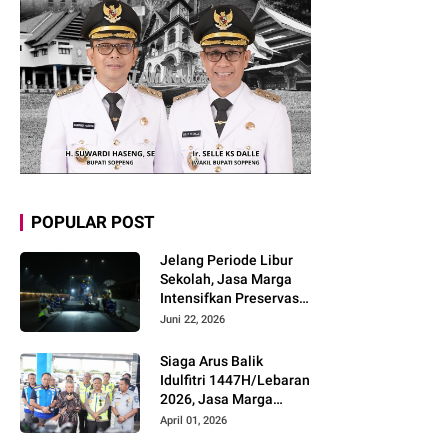
POPULAR POST
Jelang Periode Libur
Sekolah, Jasa Marga
Intensifkan Preservasi
Rutin Jalan Tol untuk
Juni 22, 2026
Tingkatkan Kelancaran,
Keamanan dan
Siaga Arus Balik
Kenyamanan
Idulfitri 1447H/Lebaran
Perjalanan
2026, Jasa Marga
Pastikan Kesiapan
April 01, 2026
Pelayanan dan Imbau