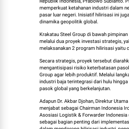
Republik Indonesia, Prabowo Subianto. Pr
memperkuat ketahanan industri dalam ne
pasar luar negeri. Inisiatif hilirisasi i
dinamika geopolitik global.
Krakatau Steel Group di bawah pimpinan 
melalui dua proyek investasi strategis, y
melaksanakan 2 program hilirisasi yaitu c
Secara strategis, proyek tersebut diarah
mengantisipasi risiko keterbatasan paso
Group agar lebih produktif. Melalui lan
industri baja terintegrasi dari hulu hing
pasok global yang berkelanjutan.
Adapun Dr. Akbar Djohan, Direktur Utama
menjabat sebagai Chairman Indonesia Iron
Asosiasi Logistik & Forwarder Indonesia
sebagai bagian penting dari implementas
dalam mendorong hilirisasi industri, pe