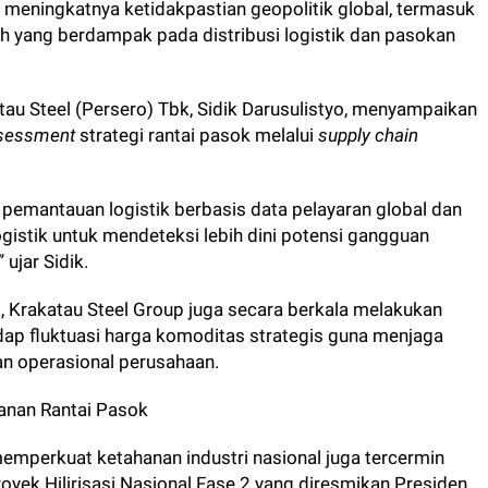
meningkatnya ketidakpastian geopolitik global, termasuk
h yang berdampak pada distribusi logistik dan pasokan
atau Steel (Persero) Tbk, Sidik Darusulistyo, menyampaikan
sessment
strategi rantai pasok melalui
supply chain
pemantauan logistik berbasis data pelayaran global dan
gistik untuk mendeteksi lebih dini potensi gangguan
 ujar Sidik.
, Krakatau Steel Group juga secara berkala melakukan
adap fluktuasi harga komoditas strategis guna menjaga
tan operasional perusahaan.
hanan Rantai Pasok
mperkuat ketahanan industri nasional juga tercermin
oyek Hilirisasi Nasional Fase 2 yang diresmikan Presiden