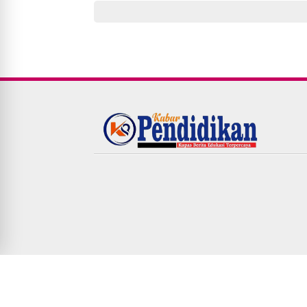
© Copyright
2026
-
KABARPENDIDIKAN.COM|Kupas Berit