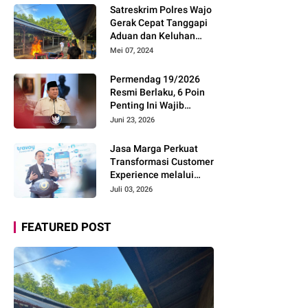
Pemudik Gunakan Rest
Satreskrim Polres Wajo
Area Alternatif
Gerak Cepat Tanggapi
Aduan dan Keluhan
Masyarakat Soal Aksi
Mei 07, 2024
Perjudian
Permendag 19/2026
Resmi Berlaku, 6 Poin
Penting Ini Wajib
Diketahui Pengusaha
Juni 23, 2026
Digital
Jasa Marga Perkuat
Transformasi Customer
Experience melalui
Expert Sharing Session
Juli 03, 2026
Bersama Akademisi
dan Praktisi
FEATURED POST