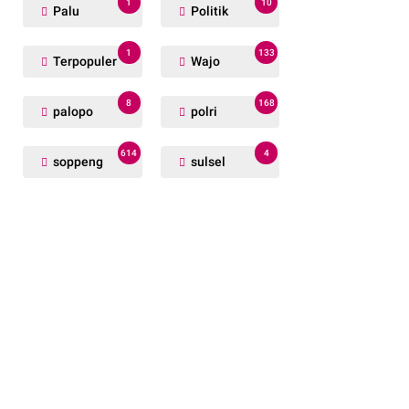
1
10
Palu
Politik
1
133
Terpopuler
Wajo
8
168
palopo
polri
614
4
soppeng
sulsel