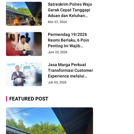
Pemudik Gunakan Rest
Satreskrim Polres Wajo
Area Alternatif
Gerak Cepat Tanggapi
Aduan dan Keluhan
Masyarakat Soal Aksi
Mei 07, 2024
Perjudian
Permendag 19/2026
Resmi Berlaku, 6 Poin
Penting Ini Wajib
Diketahui Pengusaha
Juni 23, 2026
Digital
Jasa Marga Perkuat
Transformasi Customer
Experience melalui
Expert Sharing Session
Juli 03, 2026
Bersama Akademisi
dan Praktisi
FEATURED POST