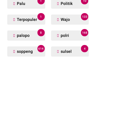
1
10
Palu
Politik
1
133
Terpopuler
Wajo
8
168
palopo
polri
614
4
soppeng
sulsel