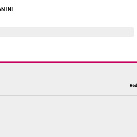
N INI
Red