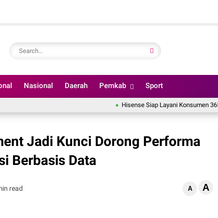
onal
Nasional
Daerah
Pemkab
Sport
Hisense Siap Layani Konsumen 365 Hari, 
ent Jadi Kunci Dorong Performa
si Berbasis Data
A
min read
A