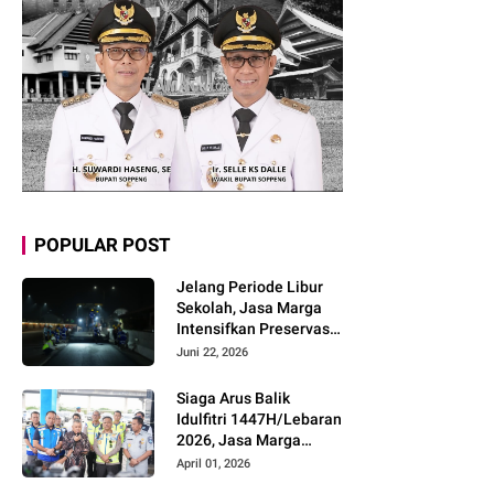
POPULAR POST
Jelang Periode Libur
Sekolah, Jasa Marga
Intensifkan Preservasi
Rutin Jalan Tol untuk
Juni 22, 2026
Tingkatkan Kelancaran,
Keamanan dan
Siaga Arus Balik
Kenyamanan
Idulfitri 1447H/Lebaran
Perjalanan
2026, Jasa Marga
Pastikan Kesiapan
April 01, 2026
Pelayanan dan Imbau