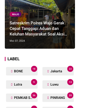
WAJO
Satreskrim Polres Wajo Gerak
Cepat Tanggapi Aduan dan
Keluhan Masyarakat Soal Aksi
Perjudian
Mei 07, 2024
LABEL
18
22
BONE
Jakarta
9
13
Lutra
Luwu
36
20
PEMKAB SOPPENG
PINRANG