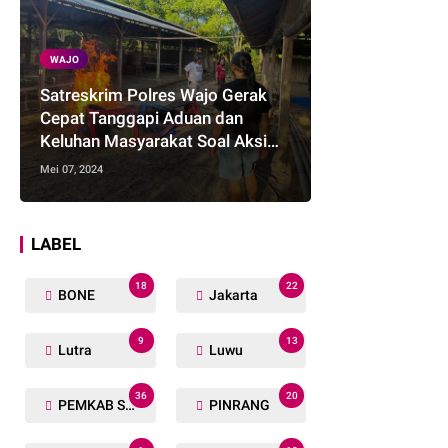
WAJO
Satreskrim Polres Wajo Gerak
Cepat Tanggapi Aduan dan
Keluhan Masyarakat Soal Aksi
Perjudian
Mei 07, 2024
LABEL
18
22
BONE
Jakarta
9
13
Lutra
Luwu
36
20
PEMKAB SOPPENG
PINRANG