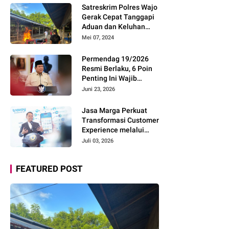
Pemudik Gunakan Rest
Satreskrim Polres Wajo
Area Alternatif
Gerak Cepat Tanggapi
Aduan dan Keluhan
Masyarakat Soal Aksi
Mei 07, 2024
Perjudian
Permendag 19/2026
Resmi Berlaku, 6 Poin
Penting Ini Wajib
Diketahui Pengusaha
Juni 23, 2026
Digital
Jasa Marga Perkuat
Transformasi Customer
Experience melalui
Expert Sharing Session
Juli 03, 2026
Bersama Akademisi
dan Praktisi
FEATURED POST