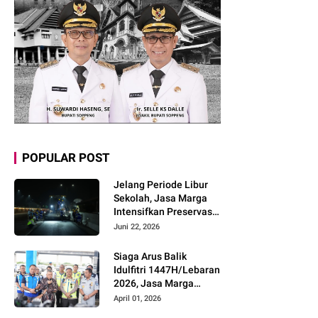
POPULAR POST
Jelang Periode Libur
Sekolah, Jasa Marga
Intensifkan Preservasi
Rutin Jalan Tol untuk
Juni 22, 2026
Tingkatkan Kelancaran,
Keamanan dan
Siaga Arus Balik
Kenyamanan
Idulfitri 1447H/Lebaran
Perjalanan
2026, Jasa Marga
Pastikan Kesiapan
April 01, 2026
Pelayanan dan Imbau