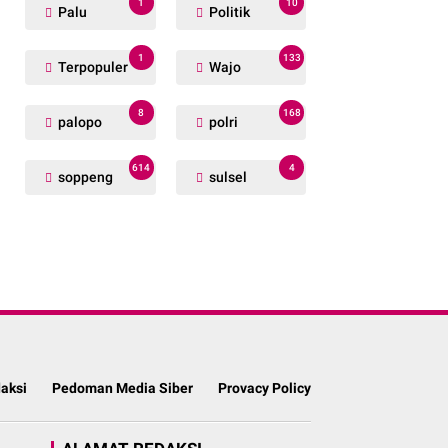
1
10
Palu
Politik
1
133
Terpopuler
Wajo
8
168
palopo
polri
614
4
soppeng
sulsel
aksi
Pedoman Media Siber
Provacy Policy