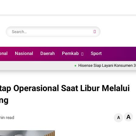
onal
Nasional
Daerah
Pemkab
Sport
Hisense Siap Layani Konsumen 365 Hari
ap Operasional Saat Libur Melalui
ng
A
min read
A