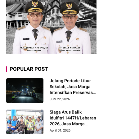
POPULAR POST
Jelang Periode Libur
Sekolah, Jasa Marga
Intensifkan Preservasi
Rutin Jalan Tol untuk
Juni 22, 2026
Tingkatkan Kelancaran,
Keamanan dan
Siaga Arus Balik
Kenyamanan
Idulfitri 1447H/Lebaran
Perjalanan
2026, Jasa Marga
Pastikan Kesiapan
April 01, 2026
Pelayanan dan Imbau