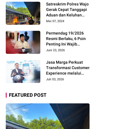
Pemudik Gunakan Rest
Satreskrim Polres Wajo
Area Alternatif
Gerak Cepat Tanggapi
Aduan dan Keluhan
Masyarakat Soal Aksi
Mei 07, 2024
Perjudian
Permendag 19/2026
Resmi Berlaku, 6 Poin
Penting Ini Wajib
Diketahui Pengusaha
Juni 23, 2026
Digital
Jasa Marga Perkuat
Transformasi Customer
Experience melalui
Expert Sharing Session
Juli 03, 2026
Bersama Akademisi
dan Praktisi
FEATURED POST