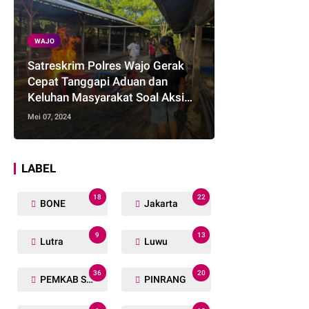
WAJO
Satreskrim Polres Wajo Gerak
Cepat Tanggapi Aduan dan
Keluhan Masyarakat Soal Aksi
Perjudian
Mei 07, 2024
LABEL
18
22
BONE
Jakarta
9
13
Lutra
Luwu
36
20
PEMKAB SOPPENG
PINRANG