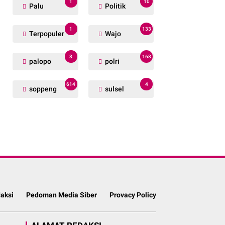
1
10
Palu
Politik
1
133
Terpopuler
Wajo
8
168
palopo
polri
614
4
soppeng
sulsel
aksi
Pedoman Media Siber
Provacy Policy