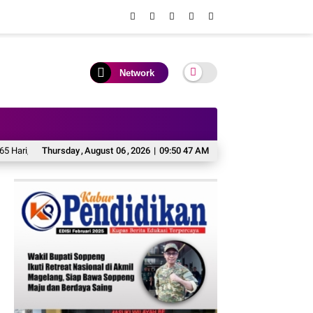
Network
, Tambah Jadwal Layanan Call Center Hisense Care
Thursday
,
August
06
,
2026
|
09:50 47 AM
BINUS University Lun