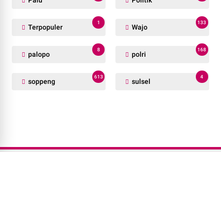
Palu
Politik
1
133
Terpopuler
Wajo
8
168
palopo
polri
613
4
soppeng
sulsel
Redaksi
Pedoman Media Siber
Provacy Policy