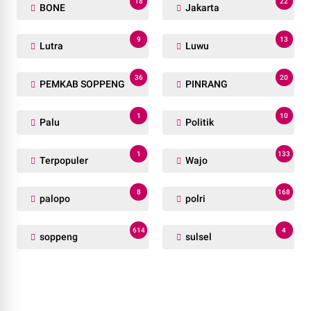
18
22
BONE
Jakarta
9
13
Lutra
Luwu
36
20
PEMKAB SOPPENG
PINRANG
1
10
Palu
Politik
1
133
Terpopuler
Wajo
8
168
palopo
polri
614
4
soppeng
sulsel