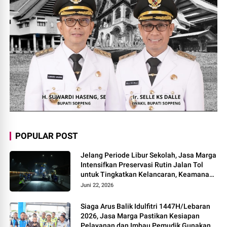
POPULAR POST
Jelang Periode Libur Sekolah, Jasa Marga
Intensifkan Preservasi Rutin Jalan Tol
untuk Tingkatkan Kelancaran, Keamanan
dan Kenyamanan Perjalanan
Juni 22, 2026
Siaga Arus Balik Idulfitri 1447H/Lebaran
2026, Jasa Marga Pastikan Kesiapan
Pelayanan dan Imbau Pemudik Gunakan