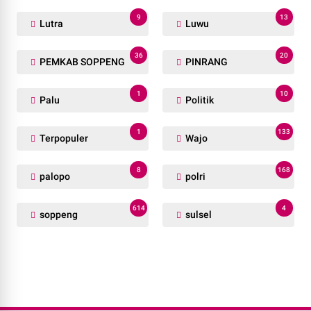
9
13
Lutra
Luwu
36
20
PEMKAB SOPPENG
PINRANG
1
10
Palu
Politik
1
133
Terpopuler
Wajo
8
168
palopo
polri
614
4
soppeng
sulsel