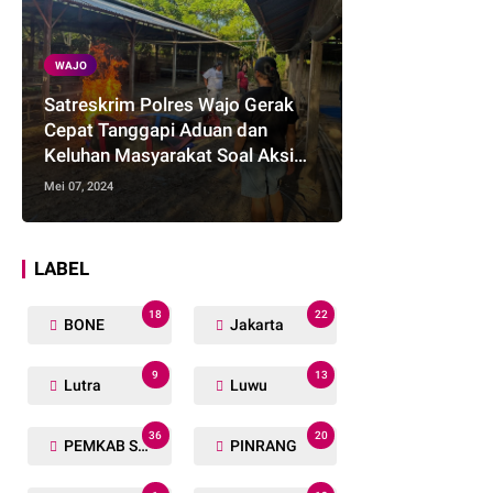
WAJO
Satreskrim Polres Wajo Gerak
Cepat Tanggapi Aduan dan
Keluhan Masyarakat Soal Aksi
Perjudian
Mei 07, 2024
LABEL
18
22
BONE
Jakarta
9
13
Lutra
Luwu
36
20
PEMKAB SOPPENG
PINRANG