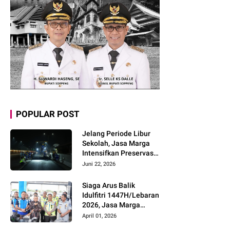
POPULAR POST
Jelang Periode Libur
Sekolah, Jasa Marga
Intensifkan Preservasi
Rutin Jalan Tol untuk
Juni 22, 2026
Tingkatkan Kelancaran,
Keamanan dan
Siaga Arus Balik
Kenyamanan
Idulfitri 1447H/Lebaran
Perjalanan
2026, Jasa Marga
Pastikan Kesiapan
April 01, 2026
Pelayanan dan Imbau