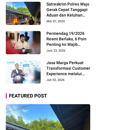
Pemudik Gunakan Rest
Satreskrim Polres Wajo
Area Alternatif
Gerak Cepat Tanggapi
Aduan dan Keluhan
Masyarakat Soal Aksi
Mei 07, 2024
Perjudian
Permendag 19/2026
Resmi Berlaku, 6 Poin
Penting Ini Wajib
Diketahui Pengusaha
Juni 23, 2026
Digital
Jasa Marga Perkuat
Transformasi Customer
Experience melalui
Expert Sharing Session
Juli 03, 2026
Bersama Akademisi
dan Praktisi
FEATURED POST