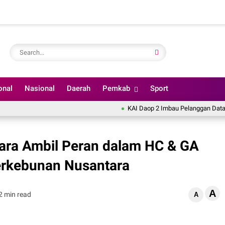
onal
Nasional
Daerah
Pemkab
Sport
KAI Daop 2 Imbau Pelanggan Datang Lebih 
tara Ambil Peran dalam HC & GA
erkebunan Nusantara
A
2 min read
A