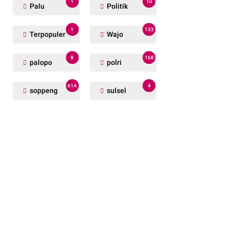
1
10
Palu
Politik
1
133
Terpopuler
Wajo
8
168
palopo
polri
614
4
soppeng
sulsel