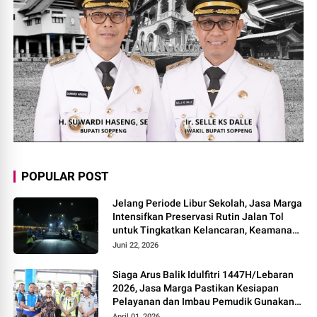
POPULAR POST
Jelang Periode Libur Sekolah, Jasa Marga
Intensifkan Preservasi Rutin Jalan Tol
untuk Tingkatkan Kelancaran, Keamanan
dan Kenyamanan Perjalanan
Juni 22, 2026
Siaga Arus Balik Idulfitri 1447H/Lebaran
2026, Jasa Marga Pastikan Kesiapan
Pelayanan dan Imbau Pemudik Gunakan
Rest Area Alternatif
April 01, 2026