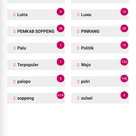
9
13
Lutra
Luwu
36
20
PEMKAB SOPPENG
PINRANG
1
10
Palu
Politik
1
133
Terpopuler
Wajo
8
168
palopo
polri
614
4
soppeng
sulsel