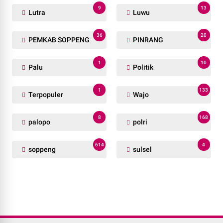
9
13
Lutra
Luwu
36
20
PEMKAB SOPPENG
PINRANG
1
10
Palu
Politik
1
133
Terpopuler
Wajo
8
168
palopo
polri
614
4
soppeng
sulsel