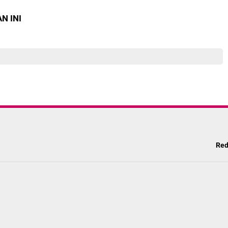
N INI
Red