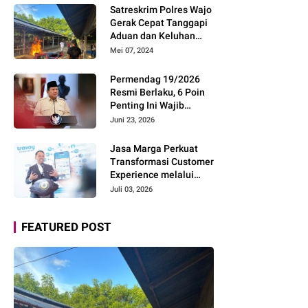
Pemudik Gunakan Rest
Satreskrim Polres Wajo
Area Alternatif
Gerak Cepat Tanggapi
Aduan dan Keluhan
Masyarakat Soal Aksi
Mei 07, 2024
Perjudian
Permendag 19/2026
Resmi Berlaku, 6 Poin
Penting Ini Wajib
Diketahui Pengusaha
Juni 23, 2026
Digital
Jasa Marga Perkuat
Transformasi Customer
Experience melalui
Expert Sharing Session
Juli 03, 2026
Bersama Akademisi
dan Praktisi
FEATURED POST