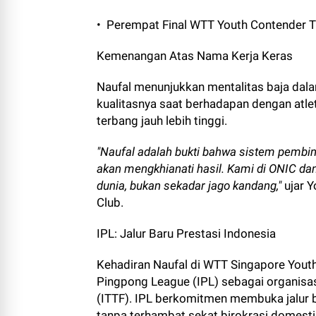
•⁠ ⁠Perempat Final WTT Youth Contender T
Kemenangan Atas Nama Kerja Keras
Naufal menunjukkan mentalitas baja dal
kualitasnya saat berhadapan dengan atlet-
terbang jauh lebih tinggi.
"Naufal adalah bukti bahwa sistem pembina
akan mengkhianati hasil. Kami di ONIC da
dunia, bukan sekadar jago kandang,"
ujar Y
Club.
IPL: Jalur Baru Prestasi Indonesia
Kehadiran Naufal di WTT Singapore Yout
Pingpong League (IPL) sebagai organisasi
(ITTF). IPL berkomitmen membuka jalur ba
tanpa terhambat sekat birokrasi domest