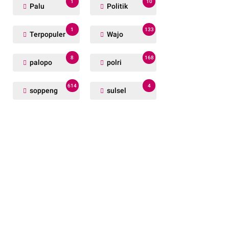
1
10
Palu
Politik
1
133
Terpopuler
Wajo
8
168
palopo
polri
614
4
soppeng
sulsel