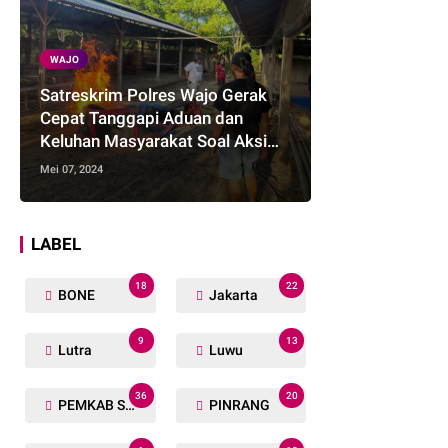
WAJO
Satreskrim Polres Wajo Gerak
Cepat Tanggapi Aduan dan
Keluhan Masyarakat Soal Aksi
Perjudian
Mei 07, 2024
LABEL
18
22
BONE
Jakarta
9
13
Lutra
Luwu
36
20
PEMKAB SOPPENG
PINRANG