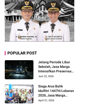
POPULAR POST
Jelang Periode Libur
Sekolah, Jasa Marga
Intensifkan Preservasi
Rutin Jalan Tol untuk
Juni 22, 2026
Tingkatkan Kelancaran,
Keamanan dan
Siaga Arus Balik
Kenyamanan
Idulfitri 1447H/Lebaran
Perjalanan
2026, Jasa Marga
Pastikan Kesiapan
April 01, 2026
Pelayanan dan Imbau