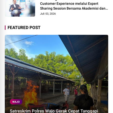
Customer Experience melalui Expert
Sharing Session Bersama Akademisi dan
Praktisi
Juli 03, 2026
FEATURED POST
WAJO
Satreskrim Polres Wajo Gerak Cepat Tanggapi