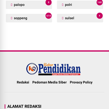
8
168
palopo
polri
614
4
soppeng
sulsel
Redaksi
Pedoman Media Siber
Provacy Policy
ALAMAT REDAKSI