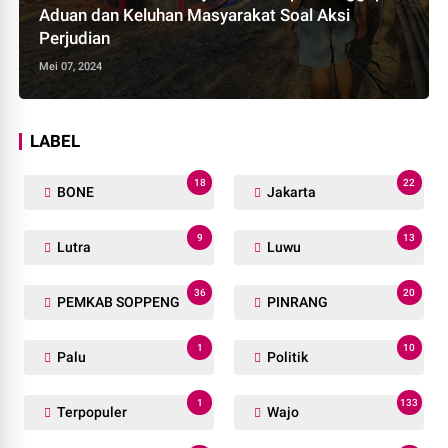
Aduan dan Keluhan Masyarakat Soal Aksi
Perjudian
Mei 07, 2024
LABEL
18
22
BONE
Jakarta
9
13
Lutra
Luwu
36
20
PEMKAB SOPPENG
PINRANG
1
10
Palu
Politik
1
133
Terpopuler
Wajo