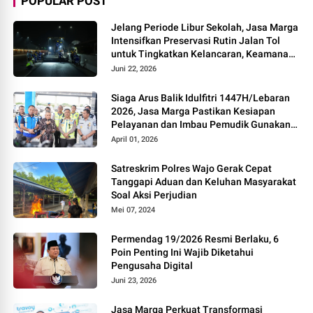
POPULAR POST
Jelang Periode Libur Sekolah, Jasa Marga
Intensifkan Preservasi Rutin Jalan Tol
untuk Tingkatkan Kelancaran, Keamanan
dan Kenyamanan Perjalanan
Juni 22, 2026
Siaga Arus Balik Idulfitri 1447H/Lebaran
2026, Jasa Marga Pastikan Kesiapan
Pelayanan dan Imbau Pemudik Gunakan
Rest Area Alternatif
April 01, 2026
Satreskrim Polres Wajo Gerak Cepat
Tanggapi Aduan dan Keluhan Masyarakat
Soal Aksi Perjudian
Mei 07, 2024
Permendag 19/2026 Resmi Berlaku, 6
Poin Penting Ini Wajib Diketahui
Pengusaha Digital
Juni 23, 2026
Jasa Marga Perkuat Transformasi