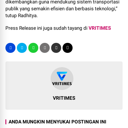
dikembangkan guna mendukung sistem transportasi
publik yang semakin efisien dan berbasis teknologi,”
tutup Radhitya.
Press Release ini juga sudah tayang di
VRITIMES
VRITIMES
ANDA MUNGKIN MENYUKAI POSTINGAN INI