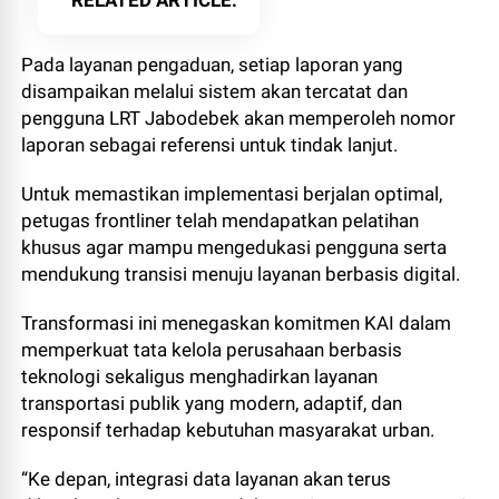
RELATED ARTICLE
Pada layanan pengaduan, setiap laporan yang
disampaikan melalui sistem akan tercatat dan
pengguna LRT Jabodebek akan memperoleh nomor
laporan sebagai referensi untuk tindak lanjut.
Untuk memastikan implementasi berjalan optimal,
petugas frontliner telah mendapatkan pelatihan
khusus agar mampu mengedukasi pengguna serta
mendukung transisi menuju layanan berbasis digital.
Transformasi ini menegaskan komitmen KAI dalam
memperkuat tata kelola perusahaan berbasis
teknologi sekaligus menghadirkan layanan
transportasi publik yang modern, adaptif, dan
responsif terhadap kebutuhan masyarakat urban.
“Ke depan, integrasi data layanan akan terus