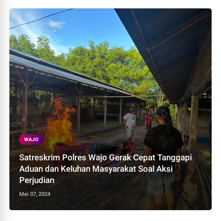
WAJO
Satreskrim Polres Wajo Gerak Cepat Tanggapi
Aduan dan Keluhan Masyarakat Soal Aksi
Perjudian
Mei 07, 2024