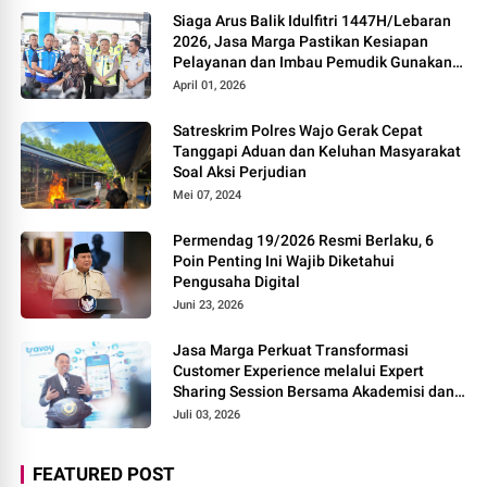
Siaga Arus Balik Idulfitri 1447H/Lebaran
2026, Jasa Marga Pastikan Kesiapan
Pelayanan dan Imbau Pemudik Gunakan
Rest Area Alternatif
April 01, 2026
Satreskrim Polres Wajo Gerak Cepat
Tanggapi Aduan dan Keluhan Masyarakat
Soal Aksi Perjudian
Mei 07, 2024
Permendag 19/2026 Resmi Berlaku, 6
Poin Penting Ini Wajib Diketahui
Pengusaha Digital
Juni 23, 2026
Jasa Marga Perkuat Transformasi
Customer Experience melalui Expert
Sharing Session Bersama Akademisi dan
Praktisi
Juli 03, 2026
FEATURED POST