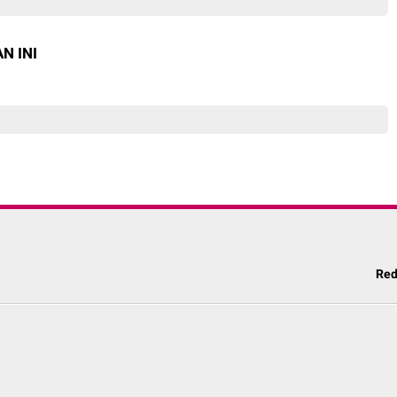
N INI
Red