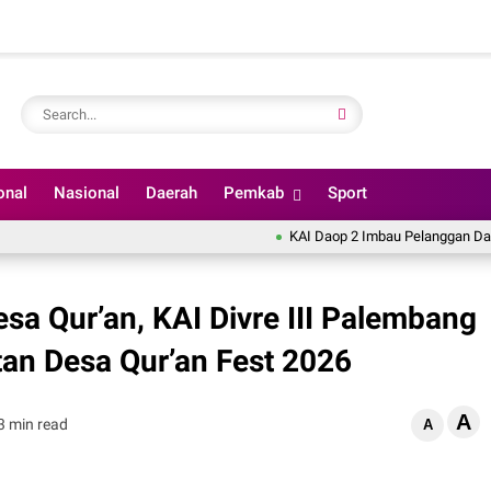
onal
Nasional
Daerah
Pemkab
Sport
KAI Daop 2 Imbau Pelanggan Datang Lebi
sa Qur’an, KAI Divre III Palembang
tan Desa Qur’an Fest 2026
A
3 min read
A