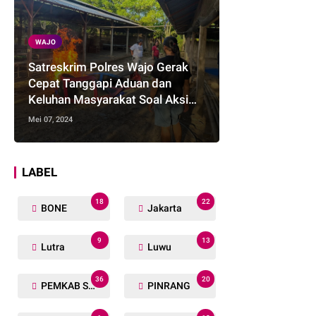
WAJO
Satreskrim Polres Wajo Gerak
Cepat Tanggapi Aduan dan
Keluhan Masyarakat Soal Aksi
Perjudian
Mei 07, 2024
LABEL
18
22
BONE
Jakarta
9
13
Lutra
Luwu
36
20
PEMKAB SOPPENG
PINRANG