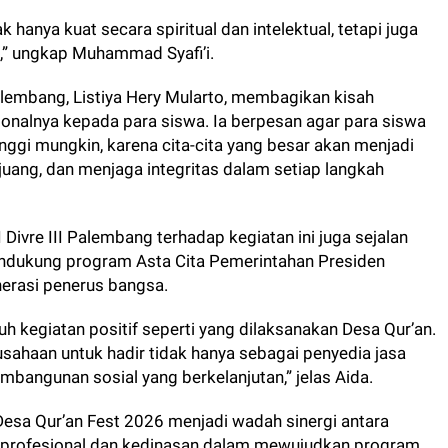
 hanya kuat secara spiritual dan intelektual, tetapi juga
,” ungkap Muhammad Syafi’i.
 Palembang, Listiya Hery Mularto, membagikan kisah
ionalnya kepada para siswa. Ia berpesan agar para siswa
nggi mungkin, karena cita-cita yang besar akan menjadi
rjuang, dan menjaga integritas dalam setiap langkah
vre III Palembang terhadap kegiatan ini juga sejalan
dukung program Asta Cita Pemerintahan Presiden
rasi penerus bangsa.
h kegiatan positif seperti yang dilaksanakan Desa Qur’an.
sahaan untuk hadir tidak hanya sebagai penyedia jasa
embangunan sosial yang berkelanjutan,” jelas Aida.
esa Qur’an Fest 2026 menjadi wadah sinergi antara
a profesional dan kedinasan dalam mewujudkan program