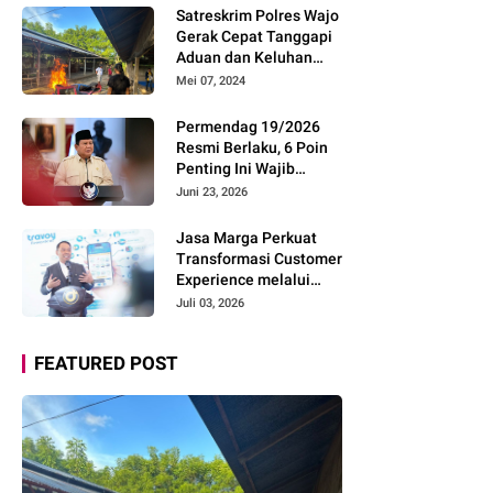
Pemudik Gunakan Rest
Satreskrim Polres Wajo
Area Alternatif
Gerak Cepat Tanggapi
Aduan dan Keluhan
Masyarakat Soal Aksi
Mei 07, 2024
Perjudian
Permendag 19/2026
Resmi Berlaku, 6 Poin
Penting Ini Wajib
Diketahui Pengusaha
Juni 23, 2026
Digital
Jasa Marga Perkuat
Transformasi Customer
Experience melalui
Expert Sharing Session
Juli 03, 2026
Bersama Akademisi
dan Praktisi
FEATURED POST