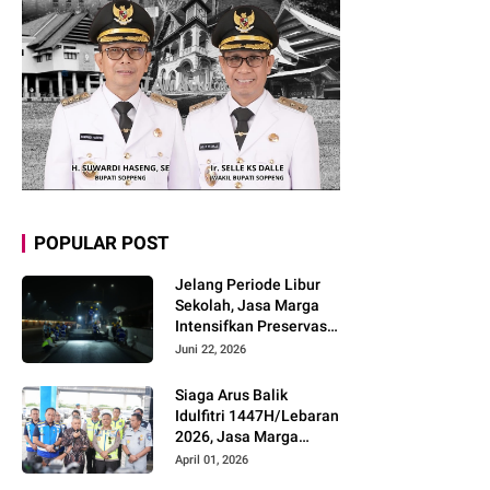
POPULAR POST
Jelang Periode Libur
Sekolah, Jasa Marga
Intensifkan Preservasi
Rutin Jalan Tol untuk
Juni 22, 2026
Tingkatkan Kelancaran,
Keamanan dan
Siaga Arus Balik
Kenyamanan
Idulfitri 1447H/Lebaran
Perjalanan
2026, Jasa Marga
Pastikan Kesiapan
April 01, 2026
Pelayanan dan Imbau