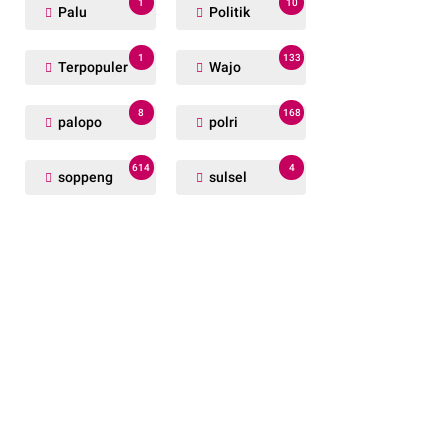
1
10
Palu
Politik
1
133
Terpopuler
Wajo
8
168
palopo
polri
614
4
soppeng
sulsel