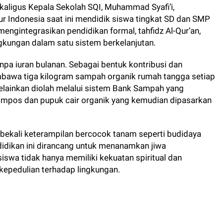
ekaligus Kepala Sekolah SQI, Muhammad Syafi’i,
r Indonesia saat ini mendidik siswa tingkat SD dan SMP
engintegrasikan pendidikan formal, tahfidz Al-Qur’an,
ngkungan dalam satu sistem berkelanjutan.
pa iuran bulanan. Sebagai bentuk kontribusi dan
mbawa tiga kilogram sampah organik rumah tangga setiap
elainkan diolah melalui sistem Bank Sampah yang
kompos dan pupuk cair organik yang kemudian dipasarkan
ibekali keterampilan bercocok tanam seperti budidaya
dikan ini dirancang untuk menanamkan jiwa
siswa tidak hanya memiliki kekuatan spiritual dan
a kepedulian terhadap lingkungan.