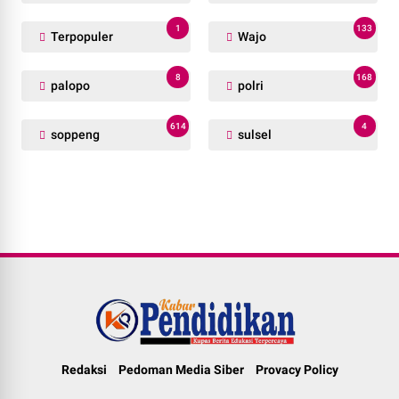
1
133
Terpopuler
Wajo
8
168
palopo
polri
614
4
soppeng
sulsel
Redaksi
Pedoman Media Siber
Provacy Policy