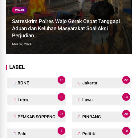
WAJO
Satreskrim Polres Wajo Gerak Cepat Tanggapi
Aduan dan Keluhan Masyarakat Soal Aksi
Perjudian
Mei 07, 2024
LABEL
18
22
BONE
Jakarta
9
13
Lutra
Luwu
36
20
PEMKAB SOPPENG
PINRANG
1
10
Palu
Politik